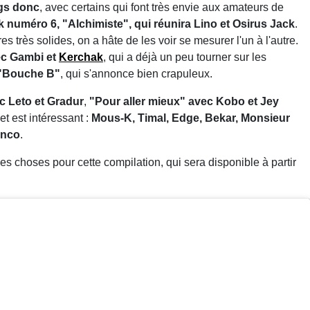
ngs donc
, avec certains qui font très envie aux amateurs de
k numéro 6, "Alchimiste", qui réunira Lino et Osirus Jack
.
s très solides, on a hâte de les voir se mesurer l'un à l'autre.
ec Gambi et
Kerchak
, qui a déjà un peu tourner sur les
 "Bouche B"
, qui s'annonce bien crapuleux.
 Leto et Gradur
,
"Pour aller mieux" avec Kobo et Jey
et est intéressant :
Mous-K, Timal, Edge, Bekar, Monsieur
inco
.
 choses pour cette compilation, qui sera disponible à partir