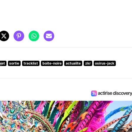
jet
sortie
tracklist
boite-noire
actualite
zkr
osirus-jack