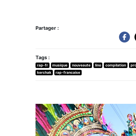
Partager :
Tags :
rap-fr
musique
nouveaute
lino
compilation
pro
kerchak
rap-francaise