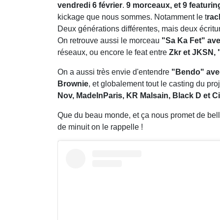
vendredi 6 février
.
9 morceaux, et 9 featuri
kickage que nous sommes. Notamment le t
rac
Deux générations différentes, mais deux écriture
On retrouve aussi le morceau
"Sa Ka Fet" av
réseaux, ou encore le feat entre
Zkr et JKSN,
On a aussi très envie d'entendre
"Bendo" avec
Brownie
, et globalement tout le casting du proj
Nov, MadeInParis, KR Malsain, Black D et C
Que du beau monde, et ça nous promet de belles
de minuit on le rappelle !