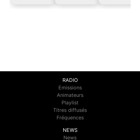
RADIO
Emissions
Animateurs
Playlist
Titres diffusés
Fréquences
NEWS
News