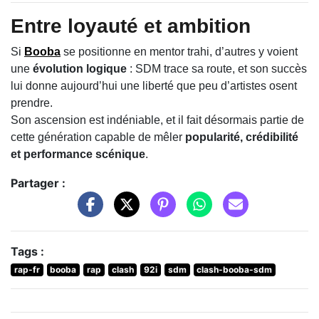
Entre loyauté et ambition
Si
Booba
se positionne en mentor trahi, d’autres y voient
une
évolution logique
: SDM trace sa route, et son succès
lui donne aujourd’hui une liberté que peu d’artistes osent
prendre.
Son ascension est indéniable, et il fait désormais partie de
cette génération capable de mêler
popularité, crédibilité
et performance scénique
.
Partager :
Tags :
rap-fr
booba
rap
clash
92i
sdm
clash-booba-sdm