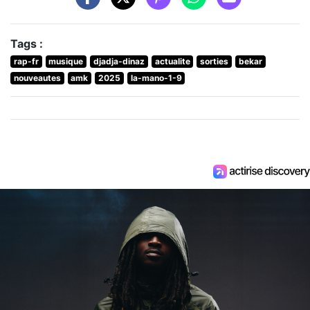
Tags :
rap-fr
musique
djadja-dinaz
actualite
sorties
bekar
nouveautes
amk
2025
la-mano-1-9