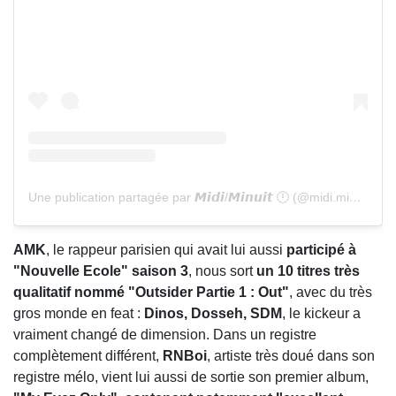
Une publication partagée par 𝙈𝙞𝙙𝙞/𝙈𝙞𝙣𝙪𝙞𝙩 🕛 (@midi.minuit)
AMK
, le rappeur parisien qui avait lui aussi
participé à
"Nouvelle Ecole" saison 3
, nous sort
un 10 titres très
qualitatif nommé "Outsider Partie 1 : Out"
, avec du très
gros monde en feat :
Dinos, Dosseh, SDM
, le kickeur a
vraiment changé de dimension. Dans un registre
complètement différent,
RNBoi
, artiste très doué dans son
registre mélo, vient lui aussi de sortie son premier album,