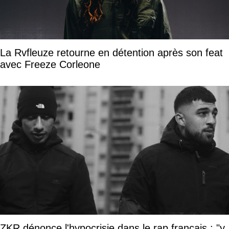
La Rvfleuze retourne en détention après son feat
avec Freeze Corleone
ZKR dénonce l'hypocrisie dans le rap français : "y