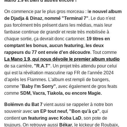
Mano 1.9 et bien d'autres encore !
On commence par le plus gros morceau : l
e nouvel album
de Djadja & Dinaz, nommé "Terminal 7"
. Le duo n'est
pas forcément très présent dans les médias, mais leur
fanbase continue de grandir et reste très mobilisée à
chaque sortie, ça devrait donc cartonner.
19 titres en
comptant les bonus, aucun featuring, les deux
rappeurs du 77 ont envie d'en découdre
. Tout comme
La Mano 1.9
, qui nous dévoile le premier album studio
de sa carrière,
"R.A.T"
. Un projet très attendu pour celui
qui est la révélation masculine rap FR de l'année 2024
d'après les Flammes. L'album est rempli de bangers,
comme "
Baby I'm Sorry"
, avec également de gros feats
comme
SDM, Vacra, Tiakola, ou encore Magie.
Bolémvn du Bat 7
vient aussi se rappeler à notre bon
souvenir avec
un EP tout neuf, "Bon qu'à ça"
, qui
contient
un featuring avec Koba LaD
, son pote de
toujours. On retrouve aussi
Békar
, le kickeur de Roubaix,