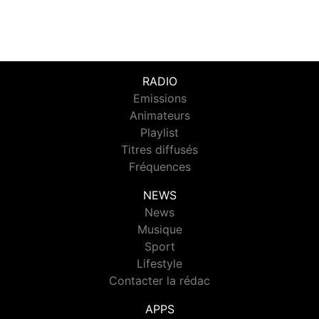
RADIO
Emissions
Animateurs
Playlist
Titres diffusés
Fréquences
NEWS
News
Musique
Sport
Lifestyle
Contacter la rédac
APPS