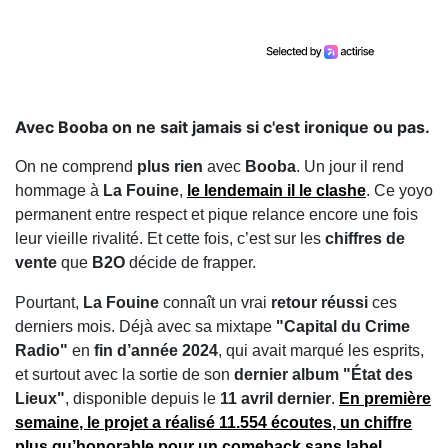
Avec Booba on ne sait jamais si c'est ironique ou pas.
On ne comprend
plus rien
avec
Booba
. Un jour il rend
hommage à
La Fouine
,
le lendemain il le
clashe
. Ce yoyo
permanent entre respect et pique relance encore une fois
leur vieille rivalité. Et cette fois, c’est sur les
chiffres de
vente
que
B2O
décide de frapper.
Pourtant,
La Fouine
connaît un vrai
retour réussi
ces
derniers mois. Déjà avec sa mixtape
"Capital du Crime
Radio"
en
fin d’année 2024
, qui avait marqué les esprits,
et surtout avec la sortie de son
dernier album
"État des
Lieux"
, disponible depuis le
11 avril dernier
.
En
première
semaine
, le projet a réalisé
11.554 écoutes
, un chiffre
plus qu’honorable
pour un comeback sans label