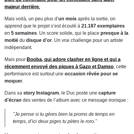
majeur derrière.
Mais voilà, un peu plus d’
un mois
après la sortie, on
apprend que le projet s’est écoulé à
21.187 exemplaires
en
5 semaines
. Un score solide, qui le place
presque à la
moitié
du
disque d’or
. Un vrai challenge pour un artiste
indépendant.
Mais pour
Booba
, qui adore clasher en ligne et qui a
récemment envoyé des piques à
Gazo
et
Damso
, cette
performance est surtout une
occasion rêvée pour se
moquer
.
Dans sa
story Instagram
, le Duc poste une
capture
d’écran
des ventes de l’album avec ce message ironique :
"Je pense si tu gères bien la promo de temps en
temps, d’ici deux piges tu pètes le roro."