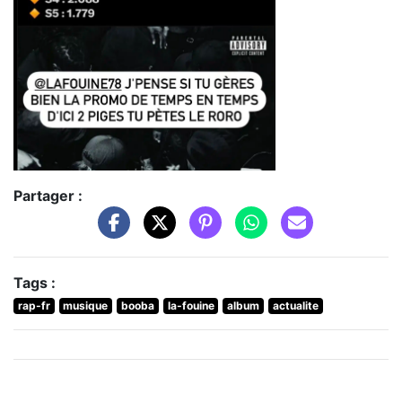
Partager :
Tags :
rap-fr
musique
booba
la-fouine
album
actualite