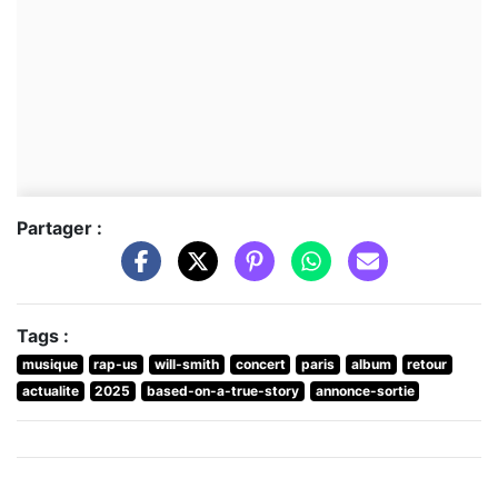
Partager :
Tags :
musique
rap-us
will-smith
concert
paris
album
retour
actualite
2025
based-on-a-true-story
annonce-sortie