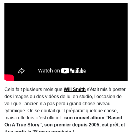
Cela fait plusieurs mois que
Will Smith
s'était mis à poster
des images ou des vidéos de lui en studio, l'occasion de
voir que l'ancien n'a pas perdu grand chose niveau
rythmique. On se doutait qu'il préparait quelque chose,
mais cette fois, c'est officiel :
son nouvel album "Based
On A True Story", son premier depuis 2005, est prêt, et
il va sortir le 28 mars prochain !