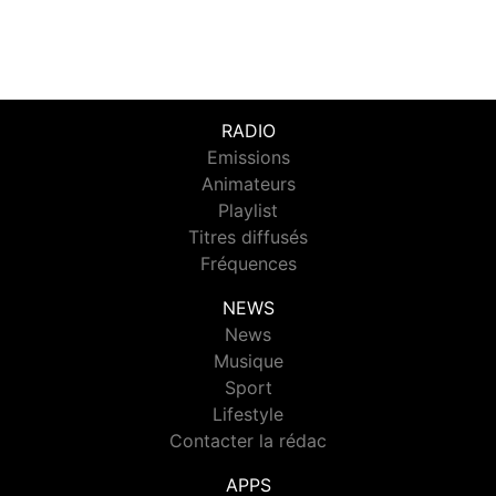
RADIO
Emissions
Animateurs
Playlist
Titres diffusés
Fréquences
NEWS
News
Musique
Sport
Lifestyle
Contacter la rédac
APPS