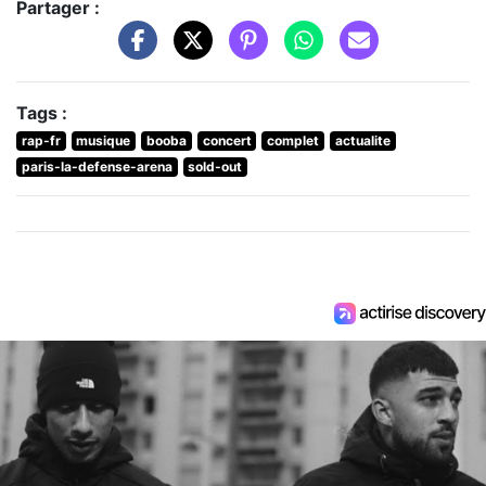
Partager :
Tags :
rap-fr
musique
booba
concert
complet
actualite
paris-la-defense-arena
sold-out