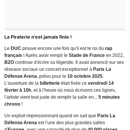
La Piraterie n'est jamais finie !
Le
DUC
prouve encore une fois qu'il est le roi du
rap
français
! Après avoir rempli le
Stade de France
en 2022,
B2O
continue d'écrire sa légende. Il avait annoncé sur ses
réseaux sociaux un concert exceptionnel à
Paris La
Défense Arena
, prévu pour le
10 octobre 2025
.
L'ouverture de la
billetterie
était fixée ce
vendredi 14
février à 10h
, et à l'heure où nous écrivons ces lignes,
l'artiste vient tout juste de remplir la salle en...
5 minutes
chrono
!
Un exploit impressionnant quand on sait que
Paris La
Défense Arena
est l'une des plus grandes salles
d'
Europe
, avec une capacité de plus de
40 000 places
.