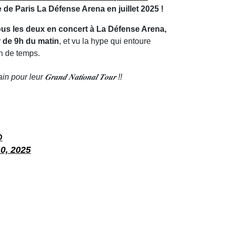
 de Paris La Défense Arena en juillet 2025 !
us les deux en concert à La Défense Arena,
ir de 9h du matin
, et vu la hype qui entoure
en de temps.
leur 𝑮𝒓𝒂𝒏𝒅 𝑵𝒂𝒕𝒊𝒐𝒏𝒂𝒍 𝑻𝒐𝒖𝒓 !!
D
0, 2025