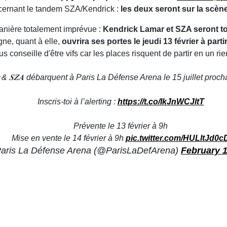
ncernant le tandem SZA/Kendrick :
les deux seront sur la scène
manière totalement imprévue :
Kendrick Lamar et SZA seront to
ligne, quant à elle,
ouvrira ses portes le jeudi 13 février à part
 conseille d'être vifs car les places risquent de partir en un ri
𝒎𝒂𝒓 & 𝑺𝒁𝑨 débarquent à Paris La Défense Arena le 15 juillet prochain pour 
Inscris-toi à l’alerting :
https://t.co/IkJnWCJltT
Prévente le 13 février à 9h
Mise en vente le 14 février à 9h
pic.twitter.com/HULltJd0c
aris La Défense Arena (@ParisLaDefArena)
February 1