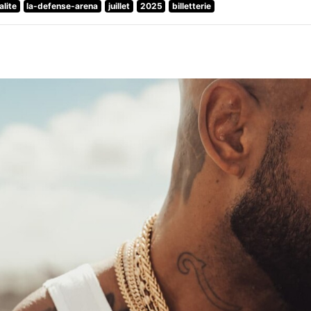
alite
la-defense-arena
juillet
2025
billetterie