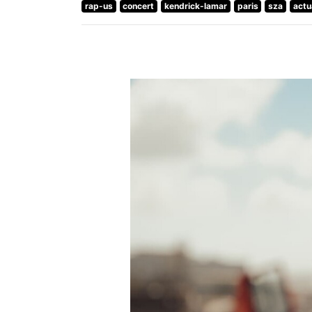
rap-us
concert
kendrick-lamar
paris
sza
actu