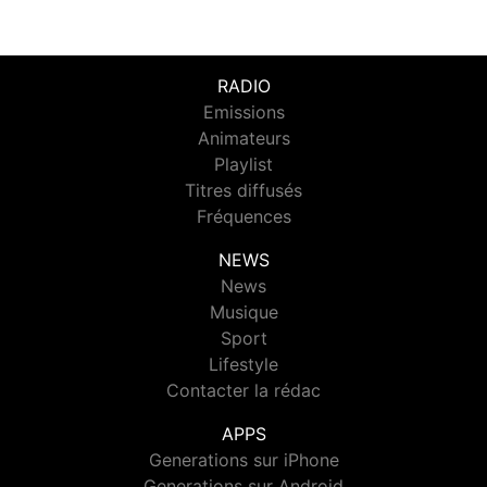
RADIO
Emissions
Animateurs
Playlist
Titres diffusés
Fréquences
NEWS
News
Musique
Sport
Lifestyle
Contacter la rédac
APPS
Generations sur iPhone
Generations sur Android