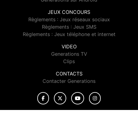
JEUX CONCOURS
Règlements : Jeux réseaux sociaux
Règlements : Jeux SMS
Règlements : Jeux téléphone et internet
VIDEO
Generations TV
Clips
CONTACTS
Contacter Generations
© 2026 Generations Tous droits réservés.
Signaler un contenu
-
Mentions légales
-
Politique de cookies
-