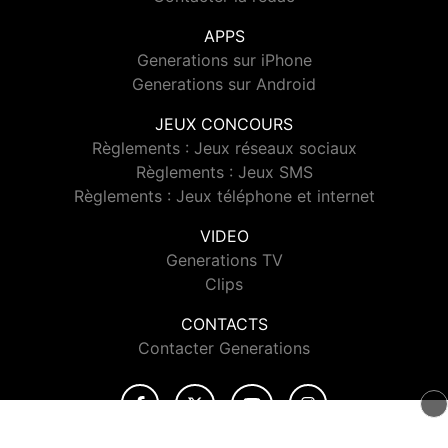
APPS
Generations sur iPhone
Generations sur Android
JEUX CONCOURS
Règlements : Jeux réseaux sociaux
Règlements : Jeux SMS
Règlements : Jeux téléphone et internet
VIDEO
Generations TV
Clips
CONTACTS
Contacter Generations