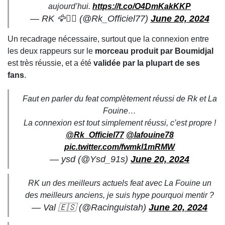
aujourd’hui.
https://t.co/O4DmKakKKP
— RK 🦅🏴‍☠️ (@Rk_Officiel77)
June 20, 2024
Un recadrage nécessaire, surtout que la connexion entre
les deux rappeurs sur le
morceau produit par Boumidjal
est très réussie, et a été
validée par la plupart de ses
fans
.
Faut en parler du feat complètement réussi de Rk et La
Fouine…
La connexion est tout simplement réussi, c’est propre !
@Rk_Officiel77
@lafouine78
pic.twitter.com/fwmkl1mRMW
— ysd (@Ysd_91s)
June 20, 2024
RK un des meilleurs actuels feat avec La Fouine un
des meilleurs anciens, je suis hype pourquoi mentir ?
— Val 🇪🇸 (@Racinguistah)
June 20, 2024