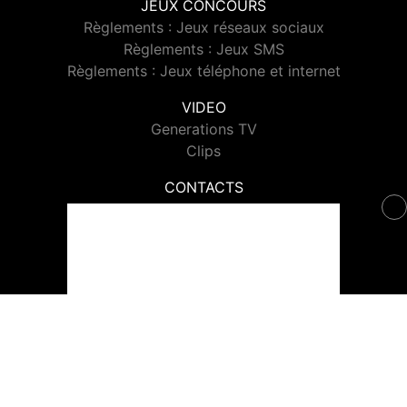
JEUX CONCOURS
Règlements : Jeux réseaux sociaux
Règlements : Jeux SMS
Règlements : Jeux téléphone et internet
VIDEO
Generations TV
Clips
CONTACTS
Contacter Generations
© 2026 Generations Tous droits réservés.
Signaler un contenu
-
Mentions légales
-
Politique de cookies
-
Contact