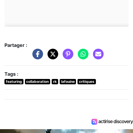
Partager :
Tags :
featuring
collaboration
rk
lafouine
critiques