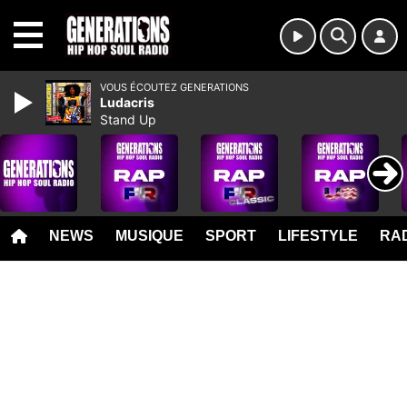
MENU
VOUS ÉCOUTEZ GENERATIONS
Ludacris
Stand Up
NEWS
MUSIQUE
SPORT
LIFESTYLE
RAD