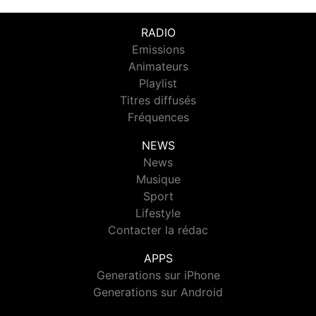
RADIO
Emissions
Animateurs
Playlist
Titres diffusés
Fréquences
NEWS
News
Musique
Sport
Lifestyle
Contacter la rédac
APPS
Generations sur iPhone
Generations sur Android