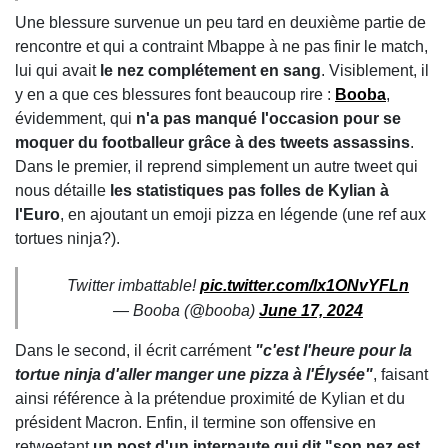
Une blessure survenue un peu tard en deuxième partie de
rencontre et qui a contraint Mbappe à ne pas finir le match,
lui qui avait
le nez complétement en sang
. Visiblement, il
y en a que ces blessures font beaucoup rire :
Booba
,
évidemment, qui
n'a pas manqué l'occasion pour se
moquer du footballeur grâce à des tweets assassins
.
Dans le premier, il reprend simplement un autre tweet qui
nous détaille
les statistiques pas folles de Kylian à
l'Euro
, en ajoutant un emoji pizza en légende (une ref aux
tortues ninja?).
Twitter imbattable!
pic.twitter.com/lx1ONvYFLn
— Booba (@booba)
June 17, 2024
Dans le second, il écrit carrément
"c'est l'heure pour la
tortue ninja d'aller manger une pizza à l'Élysée"
, faisant
ainsi référence à la prétendue proximité de Kylian et du
président Macron. Enfin, il termine son offensive en
retweetant
un post d'un internaute qui dit "son nez est