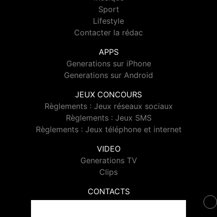
Sport
Lifestyle
Contacter la rédac
APPS
Generations sur iPhone
Generations sur Android
JEUX CONCOURS
Règlements : Jeux réseaux sociaux
Règlements : Jeux SMS
Règlements : Jeux téléphone et internet
VIDEO
Generations TV
Clips
CONTACTS
Contacter Generations