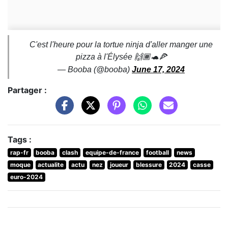
C'est l'heure pour la tortue ninja d'aller manger une
pizza à l'Élysée 🙌🏾🐢🍕
— Booba (@booba)
June 17, 2024
Partager :
Tags :
rap-fr
booba
clash
equipe-de-france
football
news
moque
actualite
actu
nez
joueur
blessure
2024
casse
euro-2024