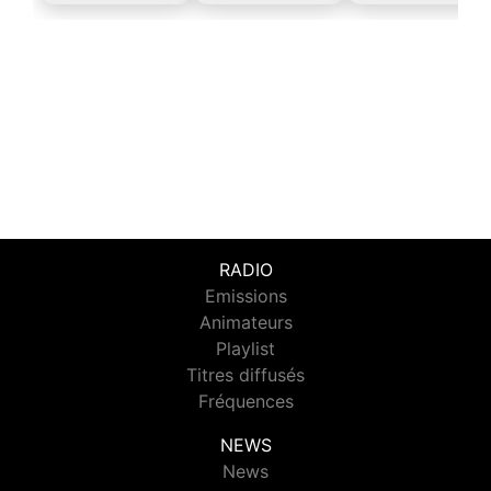
RADIO
Emissions
Animateurs
Playlist
Titres diffusés
Fréquences
NEWS
News