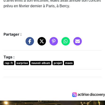
d'arrêt émis à son encontre, Maes avait annulé son concert
prévu en février dernier à Paris, à Bercy.
Partager :
Tags :
rap-fr
surprise
nouvel-album
projet
maes