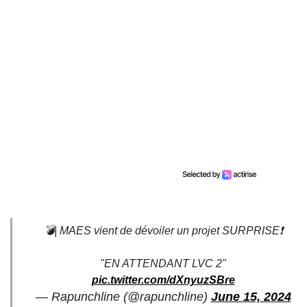
💣| MAES vient de dévoiler un projet SURPRISE❗️
"EN ATTENDANT LVC 2"
pic.twitter.com/dXnyuzSBre
— Rapunchline (@rapunchline)
June 15, 2024