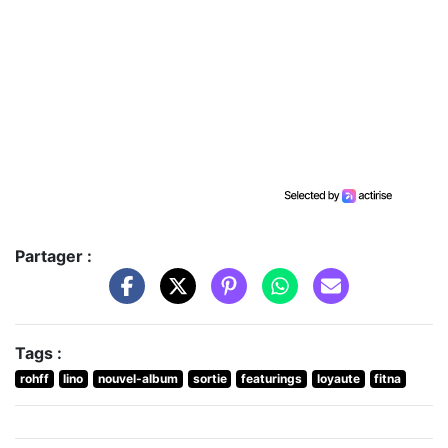
Partager :
Tags :
rohff
lino
nouvel-album
sortie
featurings
loyaute
fitna