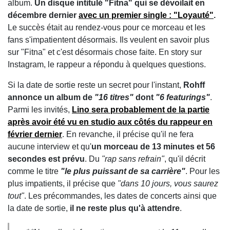
album.
Un disque intitulé "Fitna" qui se dévoilait en
décembre dernier
avec un premier single : "Loyauté"
.
Le succès était au rendez-vous pour ce morceau et les
fans s'impatientent désormais. Ils veulent en savoir plus
sur "Fitna" et c'est désormais chose faite. En story sur
Instagram, le rappeur a répondu à quelques questions.
Si la date de sortie reste un secret pour l'instant,
Rohff
annonce un album de
"16 titres"
dont
"6 featurings"
.
Parmi les invités,
Lino sera probablement de la partie
après avoir été vu en studio aux côtés du rappeur en
février dernier
. En revanche, il précise qu'il ne fera
aucune interview et qu'
un morceau de 13 minutes et 56
secondes est prévu
. Du
"rap sans refrain"
, qu'il décrit
comme le titre
"le plus puissant de sa carrière"
. Pour les
plus impatients, il précise que
"dans 10 jours, vous saurez
tout"
. Les précommandes, les dates de concerts ainsi que
la date de sortie,
il ne reste plus qu'à attendre
.