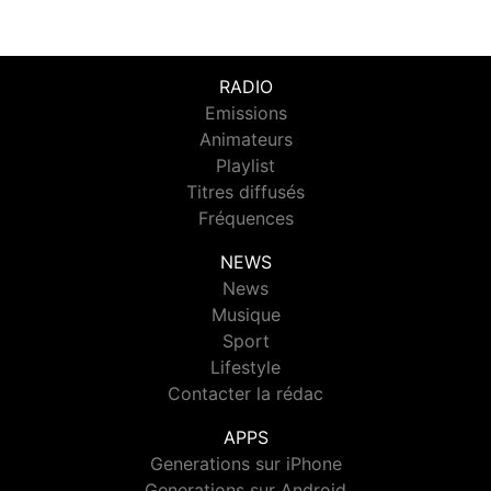
RADIO
Emissions
Animateurs
Playlist
Titres diffusés
Fréquences
NEWS
News
Musique
Sport
Lifestyle
Contacter la rédac
APPS
Generations sur iPhone
Generations sur Android