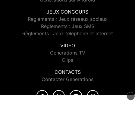
JEUX CONCOURS
Règlements : Jeux réseaux sociaux
Règlements : Jeux SMS
Règlements : Jeux téléphone et internet
VIDEO
Generations TV
Clips
CONTACTS
Contacter Generations
© 2026 Generations Tous droits réservés.
Signaler un contenu
-
Mentions légales
-
Politique de cookies
-