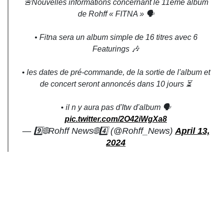
🚨Nouvelles informations concernant le 11eme album
de Rohff « FITNA » 🗣
• Fitna sera un album simple de 16 titres avec 6
Featurings 🎶
• les dates de pré-commande, de la sortie de l'album et
de concert seront annoncés dans 10 jours ⏳️
• il n y aura pas d'Itw d'album 🗣
pic.twitter.com/2O42iWgXa8
— 9️⃣🌐Rohff News🌐4️⃣ (@Rohff_News)
April 13,
2024