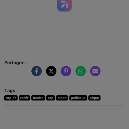
Partager :
Tags :
rap-fr
rohff
booba
rap
clash
politique
pique