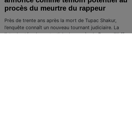
procès du meurtre du rappeur
Près de trente ans après la mort de Tupac Shakur,
l’enquête connaît un nouveau tournant judiciaire. La
liste des témoins potentiels du procès de Duane "Keffe
D" Davis, accusé dans l’affaire du meurtre du rappeur
en 1996, a été dévoilée. Parmi les noms cités figure
Marion "Suge" Knight, ancien patron de Death Row
Records et témoin direct des événements survenus à
Las Vegas.
Voir toutes les news
Ad