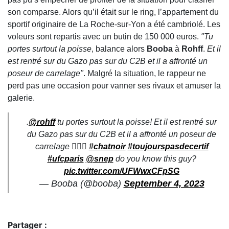
son comparse. Alors qu’il était sur le ring, l’appartement du
sportif originaire de La Roche-sur-Yon a été cambriolé. Les
voleurs sont repartis avec un butin de 150 000 euros.
"Tu
portes surtout la poisse
, balance alors
Booba
à
Rohff
.
Et il
est rentré sur du Gazo pas sur du C2B et il a affronté un
poseur de carrelage"
. Malgré la situation, le rappeur ne
perd pas une occasion pour vanner ses rivaux et amuser la
galerie.
.
@rohff
tu portes surtout la poisse! Et il est rentré sur
du Gazo pas sur du C2B et il a affronté un poseur de
carrelage 🤦🏽‍♂️
#chatnoir
#toujourspasdecertif
#ufcparis
@snep
do you know this guy?
pic.twitter.com/UFWwxCFpSG
— Booba (@booba)
September 4, 2023
Partager :