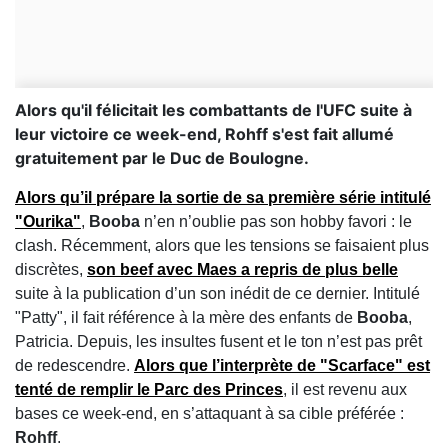
Alors qu'il félicitait les combattants de l'UFC suite à
leur victoire ce week-end, Rohff s'est fait allumé
gratuitement par le Duc de Boulogne.
Alors qu’il prépare la sortie de sa première série intitulé
"Ourika"
,
Booba
n’en n’oublie pas son hobby favori : le
clash. Récemment, alors que les tensions se faisaient plus
discrètes,
s
on beef avec
Maes
a repris de plus belle
suite à la publication d’un son inédit de ce dernier. Intitulé
"Patty", il fait référence à la mère des enfants de
Booba
,
Patricia. Depuis, les insultes fusent et le ton n’est pas prêt
de redescendre.
Alors que l’interprète de "Scarface" est
tenté de remplir le Parc des Princes
, il est revenu aux
bases ce week-end, en s’attaquant à sa cible préférée :
Rohff
.