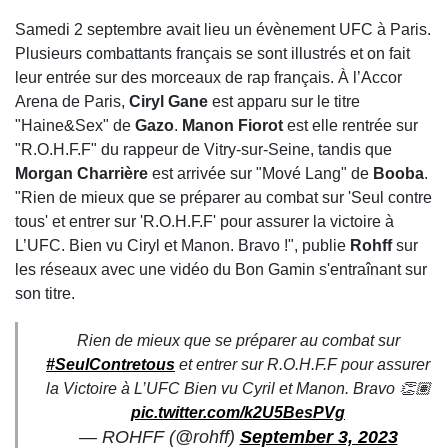
Samedi 2 septembre avait lieu un évènement UFC à Paris.
Plusieurs combattants français se sont illustrés et on fait
leur entrée sur des morceaux de rap français. À l’Accor
Arena de Paris,
Ciryl Gane
est apparu sur le titre
"Haine&Sex" de
Gazo
.
Manon Fiorot
est elle rentrée sur
"R.O.H.F.F" du rappeur de Vitry-sur-Seine, tandis que
Morgan Charrière
est arrivée sur "Mové Lang" de
Booba
.
"Rien de mieux que se préparer au combat sur 'Seul contre
tous' et entrer sur 'R.O.H.F.F' pour assurer la victoire à
L’UFC. Bien vu Ciryl et Manon. Bravo !", publie
Rohff
sur
les réseaux avec une vidéo du Bon Gamin s'entraînant sur
son titre.
Rien de mieux que se préparer au combat sur
#SeulContretous
et entrer sur R.O.H.F.F pour assurer
la Victoire à L’UFC Bien vu Cyril et Manon. Bravo 👏🏽
pic.twitter.com/k2U5BesPVg
— ROHFF (@rohff)
September 3, 2023