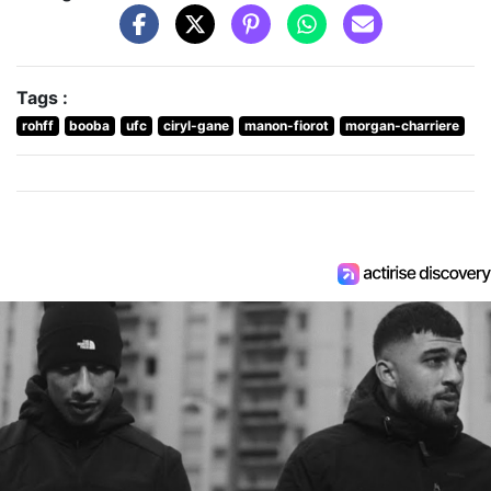
Tags :
rohff
booba
ufc
ciryl-gane
manon-fiorot
morgan-charriere