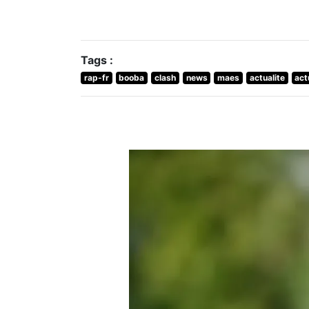
Tags :
rap-fr
booba
clash
news
maes
actualite
act