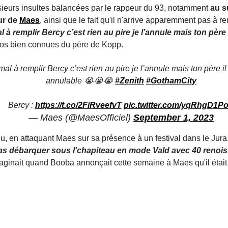
usieurs insultes balancées par le rappeur du 93, notamment
au s
ur de
Maes
, ainsi que le fait qu'il n'arrive apparemment pas à rem
l à remplir Bercy c’est rien au pire je l’annule mais ton père
otos bien connues du père de Kopp.
al à remplir Bercy c’est rien au pire je l’annule mais ton père i
annulable 😭😭😭
#Zenith
#GothamCity
Bercy :
https://t.co/2FiRveefvT
pic.twitter.com/yqRhgD1P
— Maes (@MaesOfficiel)
September 1, 2023
ndu, en attaquant Maes sur sa présence à un festival dans le Jur
 vas débarquer sous l'chapiteau en mode Vald avec 40 renois
aginait quand Booba annonçait cette semaine à Maes qu'il était 