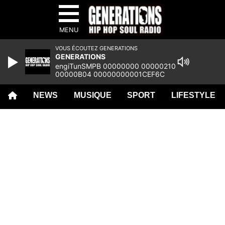
MENU
VOUS ÉCOUTEZ GENERATIONS
GENERATIONS
engiTunSMPB 00000000 00000210
00000B04 00000000001CEF6C
00000000 000D14FB 00000000
00000000 00000000 00000000
NEWS
MUSIQUE
SPORT
LIFESTYLE
00000000 00000000