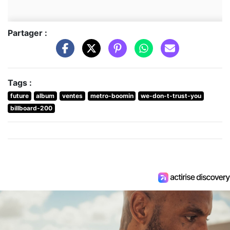
Partager :
Tags :
future
album
ventes
metro-boomin
we-don-t-trust-you
billboard-200