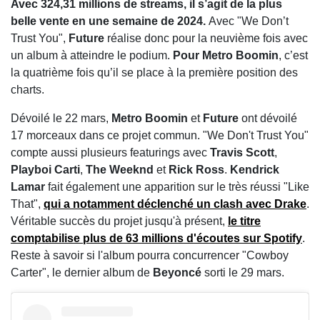
Avec 324,31 millions de streams, il s’agit de la plus
belle vente en une semaine de 2024.
Avec "We Don’t
Trust You",
Future
réalise donc pour la neuvième fois avec
un album à atteindre le podium.
Pour Metro Boomin
, c’est
la quatrième fois qu’il se place à la première position des
charts.
Dévoilé le 22 mars,
Metro Boomin
et
Future
ont dévoilé
17 morceaux dans ce projet commun. "We Don't Trust You"
compte aussi plusieurs featurings avec
Travis Scott
,
Playboi Carti
,
The Weeknd
et
Rick Ross
.
Kendrick
Lamar
fait également une apparition sur le très réussi "Like
That",
qui a notamment déclenché un clash avec Drake
.
Véritable succès du projet jusqu'à présent,
le titre
comptabilise plus de 63 millions d'écoutes sur Spotify
.
Reste à savoir si l'album pourra concurrencer "Cowboy
Carter", le dernier album de
Beyoncé
sorti le 29 mars.