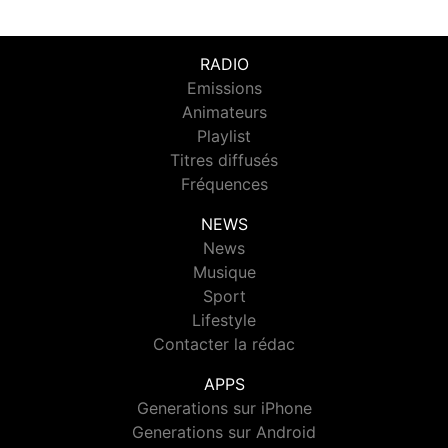
RADIO
Emissions
Animateurs
Playlist
Titres diffusés
Fréquences
NEWS
News
Musique
Sport
Lifestyle
Contacter la rédac
APPS
Generations sur iPhone
Generations sur Android