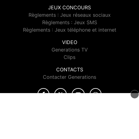
JEUX CONCOURS
Règlements : Jeux réseaux sociaux
Règlements : Jeux SMS
Règlements : Jeux téléphone et internet
VIDEO
Generations TV
Clips
CONTACTS
Contacter Generations
© 2026 Generations Tous droits réservés.
Signaler un contenu
-
Mentions légales
-
Politique de cookies
-
Contact