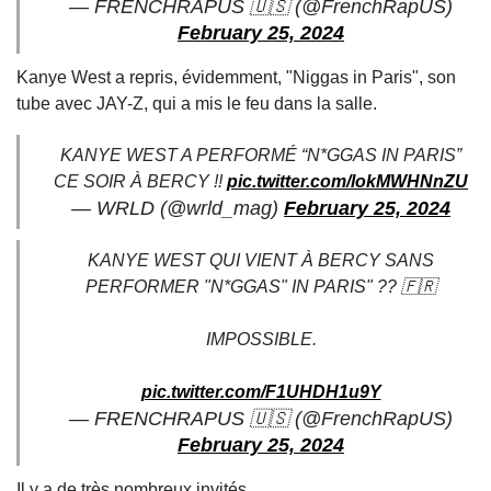
— FRENCHRAPUS 🇺🇸 (@FrenchRapUS)
February 25, 2024
Kanye West a repris, évidemment, "Niggas in Paris", son
tube avec JAY-Z, qui a mis le feu dans la salle.
KANYE WEST A PERFORMÉ “N*GGAS IN PARIS”
CE SOIR À BERCY !!
pic.twitter.com/lokMWHNnZU
— WRLD (@wrld_mag)
February 25, 2024
KANYE WEST QUI VIENT À BERCY SANS
PERFORMER "N*GGAS" IN PARIS" ?? 🇫🇷
IMPOSSIBLE.
pic.twitter.com/F1UHDH1u9Y
— FRENCHRAPUS 🇺🇸 (@FrenchRapUS)
February 25, 2024
Il y a de très nombreux invités.