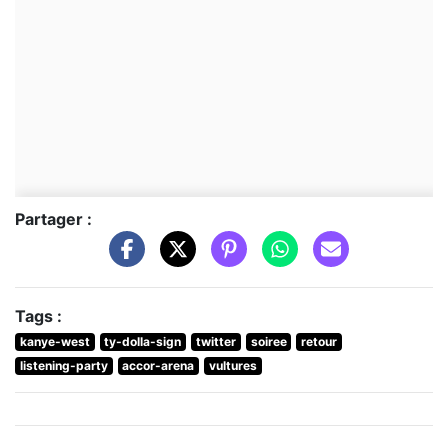
Partager :
Tags :
kanye-west
ty-dolla-sign
twitter
soiree
retour
listening-party
accor-arena
vultures