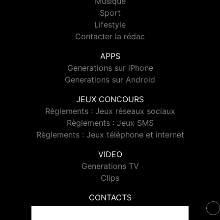
Musique
Sport
Lifestyle
Contacter la rédac
APPS
Generations sur iPhone
Generations sur Android
JEUX CONCOURS
Règlements : Jeux réseaux sociaux
Règlements : Jeux SMS
Règlements : Jeux téléphone et internet
VIDEO
Generations TV
Clips
CONTACTS
Contacter Generations