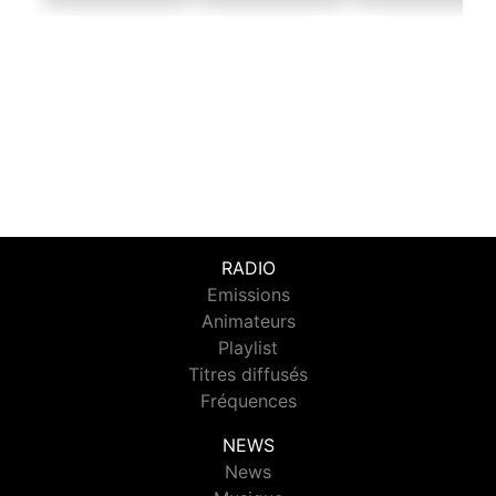
RADIO
Emissions
Animateurs
Playlist
Titres diffusés
Fréquences
NEWS
News