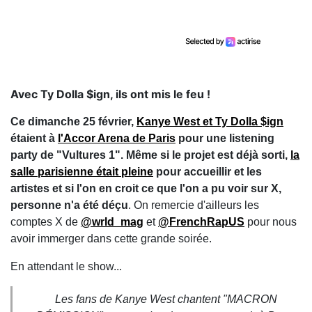
Avec Ty Dolla $ign, ils ont mis le feu !
Ce dimanche 25 février,
Kanye West et Ty Dolla $ign
étaient à
l'Accor Arena de Paris
pour une listening
party de "Vultures 1". Même si le projet est déjà sorti,
la
salle parisienne était pleine
pour accueillir et les
artistes et si l'on en croit ce que l'on a pu voir sur X,
personne n'a été déçu
. On remercie d'ailleurs les
comptes X de
@wrld_mag
et
@FrenchRapUS
pour nous
avoir immerger dans cette grande soirée.
En attendant le show...
Les fans de Kanye West chantent "MACRON