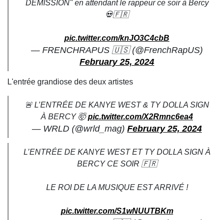
DÉMISSION" en attendant le rappeur ce soir à Bercy
💀🇫🇷
pic.twitter.com/knJO3C4cbB
— FRENCHRAPUS 🇺🇸 (@FrenchRapUS)
February 25, 2024
L'entrée grandiose des deux artistes
🚨 L’ENTRÉE DE KANYE WEST & TY DOLLA SIGN
À BERCY 🤯
pic.twitter.com/X2Rmnc6ea4
— WRLD (@wrld_mag)
February 25, 2024
L’ENTRÉE DE KANYE WEST ET TY DOLLA SIGN À
BERCY CE SOIR 🇫🇷
LE ROI DE LA MUSIQUE EST ARRIVÉ !
pic.twitter.com/S1wNUUTBKm