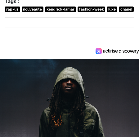
Tags :
rap-us
nouveaute
kendrick-lamar
fashion-week
luxe
chanel