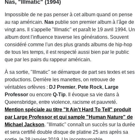
Nas, "Illmatic" (1994)
Impossible de ne pas penser à cet album quand on pense
au rap américain.
Nas
publie son premier album à l'âge de
vingt ans. Il s'appelle "Illmatic" et paraît le 19 avril 1994. Un
album dont l'influence traverse les générations. Souvent
considéré comme l'un des plus grands albums de hip-hop
de tous les temps, il est respecté aussi bien par le public
que par les pairs du rappeur américain.
À sa sortie, "Illmatic" se démarque de part ses textes et ses
productions. Derrière les manettes, on retrouve de
véritables orfèvres :
DJ Premier
,
Pete Rock
,
Large
Professor
ou encore
Q-Tip
. Il évoque sa vie dans à
Queensbridge, entre violence, racisme et pauvreté.
Mention spéciale au titre "It Ain't Hard To Tell" produit
par
Large Professor
et qui sample "Human Nature" de
Michael Jackson
. "Illmatic" connaît un succès sur la durée
et sera certifié double disque de platine 25 ans après sa
sortie, le 28 janvier 2019. Un incontournable.