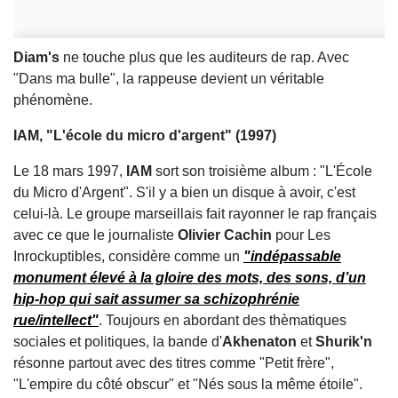
Diam's
ne touche plus que les auditeurs de rap. Avec
"Dans ma bulle", la rappeuse devient un véritable
phénomène.
IAM, "L'école du micro d'argent" (1997)
Le 18 mars 1997,
IAM
sort son troisième album : "L'École
du Micro d'Argent". S'il y a bien un disque à avoir, c'est
celui-là. Le groupe marseillais fait rayonner le rap français
avec ce que le journaliste
Olivier Cachin
pour Les
Inrockuptibles, considère comme un
"indépassable
monument élevé à la gloire des mots, des sons, d’un
hip-hop qui sait assumer sa schizophrénie
rue/intellect"
. Toujours en abordant des thèmatiques
sociales et politiques, la bande d'
Akhenaton
et
Shurik'n
résonne partout avec des titres comme "Petit frère",
"L'empire du côté obscur" et "Nés sous la même étoile".