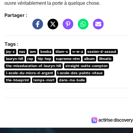
ouvre véritablement la porte à quelque chose.
Partager :
Tags :
jay-z
nas
iam
booba
diam-s
n-w-a
sexion-d-assaut
lauryn-hill
rap
hip-hop
supreme-ntm
album
illmatic
the-miseducation-of-lauryn-hill
straight-outta-compton
l-ecole-du-micro-d-argent
l-ecole-des-points-vitaux
the-blueprint
temps-mort
dans-ma-bulle