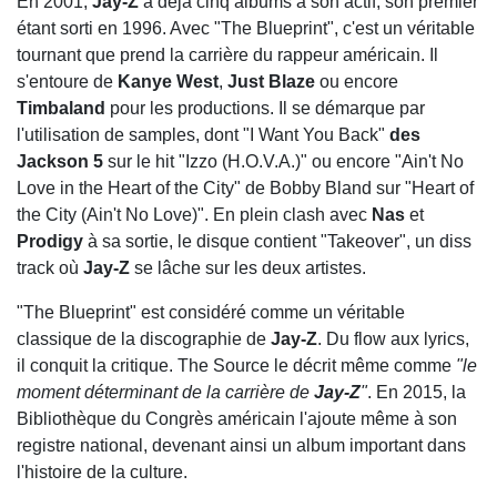
En 2001,
Jay-Z
a déjà cinq albums à son actif, son premier
étant sorti en 1996. Avec "The Blueprint", c'est un véritable
tournant que prend la carrière du rappeur américain. Il
s'entoure de
Kanye West
,
Just Blaze
ou encore
Timbaland
pour les productions. Il se démarque par
l'utilisation de samples, dont "I Want You Back"
des
Jackson 5
sur le hit "Izzo (H.O.V.A.)" ou encore "Ain't No
Love in the Heart of the City" de Bobby Bland sur "Heart of
the City (Ain't No Love)". En plein clash avec
Nas
et
Prodigy
à sa sortie, le disque contient "Takeover", un diss
track où
Jay-Z
se lâche sur les deux artistes.
"The Blueprint" est considéré comme un véritable
classique de la discographie de
Jay-Z
. Du flow aux lyrics,
il conquit la critique. The Source le décrit même comme
"le
moment déterminant de la carrière de
Jay-Z
"
. En 2015, la
Bibliothèque du Congrès américain l'ajoute même à son
registre national, devenant ainsi un album important dans
l'histoire de la culture.