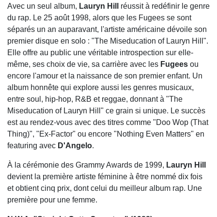
Avec un seul album,
Lauryn Hill
réussit à redéfinir le genre
du rap. Le 25 août 1998, alors que les Fugees se sont
séparés un an auparavant, l'artiste américaine dévoile son
premier disque en solo : "The Miseducation of Lauryn Hill".
Elle offre au public une véritable introspection sur elle-
même, ses choix de vie, sa carrière avec les
Fugees
ou
encore l'amour et la naissance de son premier enfant. Un
album honnête qui explore aussi les genres musicaux,
entre soul, hip-hop, R&B et reggae, donnant à "The
Miseducation of Lauryn Hill" ce grain si unique. Le succès
est au rendez-vous avec des titres comme "Doo Wop (That
Thing)", "Ex-Factor" ou encore "Nothing Even Matters" en
featuring avec
D'Angelo
.
À la cérémonie des Grammy Awards de 1999,
Lauryn Hill
devient la première artiste féminine à être nommé dix fois
et obtient cinq prix, dont celui du meilleur album rap. Une
première pour une femme.