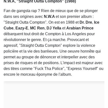
N.W.A, "Straight Outta Compton" (1988)
Fan de gangsta rap ? Rien de mieux que de se plonger
dans ses origines avec
N.W.A
et son premier album :
"Straight Outta Compton". On est en 1988 et
Dr. Dre
,
Ice
Cube
,
Eazy-E
,
MC Ren
,
DJ Yella
et
Arabian Prince
débarquent tout droit de Compton à Los Angeles pour
révolutionner le genre.
Et ça marche. Provocant et
agressif,
"Straight Outta Compton" explore la violence
policière et la vie des banlieues. Une oeuvre honnête qui
permet au groupe de dénoncer et interpeller avec des
prises de risques et de positions. L'impact est majeur avec
des titres comme "Fuck Tha Police", "Express Yourself" ou
encore le morceau éponyme de l'album.