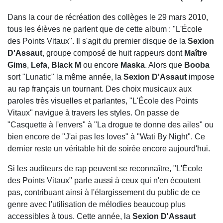
Dans la cour de récréation des collèges le 29 mars 2010,
tous les élèves ne parlent que de cette album : "L'École
des Points Vitaux". Il s'agit du premier disque de la
Sexion
D'Assaut
, groupe composé de huit rappeurs dont
Maître
Gims
,
Lefa
,
Black M
ou encore
Maska
. Alors que
Booba
sort "Lunatic" la même année, la
Sexion D'Assaut
impose
au rap français un tournant. Des choix musicaux aux
paroles très visuelles et parlantes, "L'École des Points
Vitaux" navigue à travers les styles. On passe de
"Casquette à l'envers" à "La drogue te donne des ailes" ou
bien encore de "J'ai pas les loves" à "Wati By Night". Ce
dernier reste un véritable hit de soirée encore aujourd'hui.
Si les auditeurs de rap peuvent se reconnaître, "L'École
des Points Vitaux" parle aussi à ceux qui n'en écoutent
pas, contribuant ainsi à l'élargissement du public de ce
genre avec l'utilisation de mélodies beaucoup plus
accessibles à tous. Cette année, la
Sexion D'Assaut