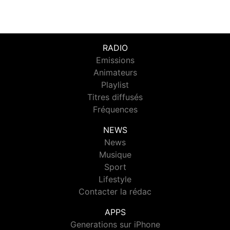
RADIO
Emissions
Animateurs
Playlist
Titres diffusés
Fréquences
NEWS
News
Musique
Sport
Lifestyle
Contacter la rédac
APPS
Generations sur iPhone