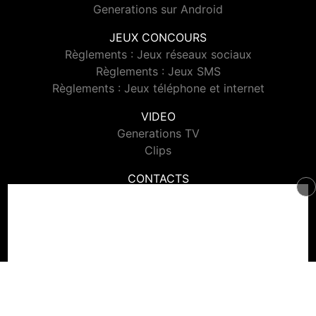
Generations sur Android
JEUX CONCOURS
Règlements : Jeux réseaux sociaux
Règlements : Jeux SMS
Règlements : Jeux téléphone et internet
VIDEO
Generations TV
Clips
CONTACTS
Contacter Generations
© 2026 Generations Tous droits réservés.
Signaler un contenu
-
Mentions légales
-
Politique de cookies
-