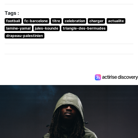
Tags :
football
fc-barcelone
titre
celebration
charger
actualite
lamine-yamal
jules-kounde
triangle-des-bermudes
drapeau-palestinien