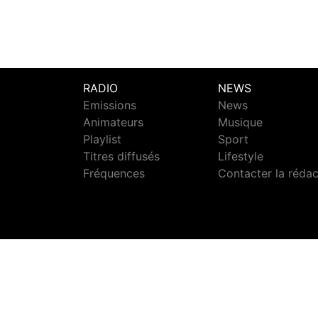
RADIO
NEWS
Emissions
News
Animateurs
Musique
Playlist
Sport
Titres diffusés
Lifestyle
Fréquences
Contacter la réda
S