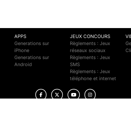
APPS
JEUX CONCOURS
V
Generations sur
Règlements : Jeux
Ge
iPhone
réseaux sociaux
Cl
Generations sur
Règlements : Jeux
Android
SMS
c
Règlements : Jeux
téléphone et internet
© 2026 Generations Tous droits réservés.
ignaler un contenu
-
Mentions légales
-
Politique de cookies
-
Conta