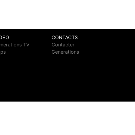
IDEO
CONTACTS
nerations TV
Contacter
ips
Generations
ct