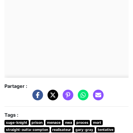
Partager :
Tags :
suge-knight
prison
menace
nwa
proces
mort
straight-outta-compton
realisateur
gary-gray
tentative