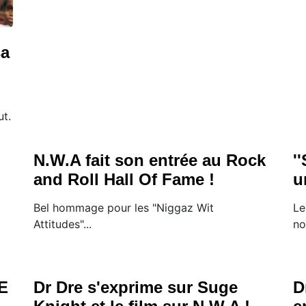
sa
ut.
N.W.A fait son entrée au Rock
'
and Roll Hall Of Fame !
u
Bel hommage pour les "Niggaz Wit
Le
Attitudes"...
no
-E
Dr Dre s'exprime sur Suge
D