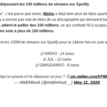
épassant les 100 millions de streams sur Spotify
.
o", c'est parce que sinon,
Ninho
a déjà bien plus de titres ayan
il y a encore pas mal de titres de sa discographie qui devraient b
 attient le pallier des 100 millions
, ce qui conforte NI à sa pl
en solo à plus de 100 millions.
t les 100M de streams sur Spotify pour la 14ème fois en solo avec « 
🥇 NINHO - 14 solos
🥈 JUL - 12 solos
🥉 GIMS/DAMSO - 8 solos
lqu’un pourra-t-il le dépasser un jour ? 🤔
pic.twitter.com/VFI
— Midi/Minuit (@midiminuit__)
May 11, 2026