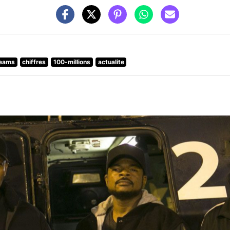
reams
chiffres
100-millions
actualite