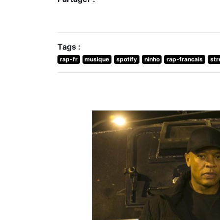
Tags :
rap-fr
musique
spotify
ninho
rap-francais
st