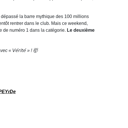
t dépassé la barre mythique des 100 millions
ientôt rentrer dans le club. Mais ce weekend,
ace de numéro 1 dans la catégorie.
Le deuxième
𝘝𝘦́𝘳𝘪𝘵𝘦́ » ! 🤯
8PEYrDe