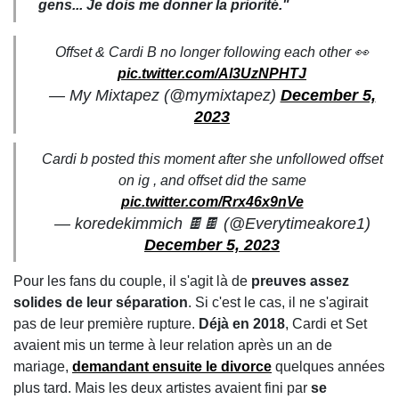
gens... Je dois me donner la priorité."
Offset & Cardi B no longer following each other 👀
pic.twitter.com/Al3UzNPHTJ
— My Mixtapez (@mymixtapez)
December 5,
2023
Cardi b posted this moment after she unfollowed offset
on ig , and offset did the same
pic.twitter.com/Rrx46x9nVe
— koredekimmich 🍫🍫 (@Everytimeakore1)
December 5, 2023
Pour les fans du couple, il s'agit là de
preuves assez
solides de leur séparation
. Si c'est le cas, il ne s'agirait
pas de leur première rupture.
Déjà en 2018
, Cardi et Set
avaient mis un terme à leur relation après un an de
mariage,
demandant ensuite le divorce
quelques années
plus tard. Mais les deux artistes avaient fini par
se