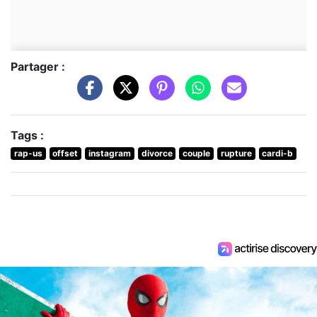
Partager :
Tags :
rap-us
offset
instagram
divorce
couple
rupture
cardi-b