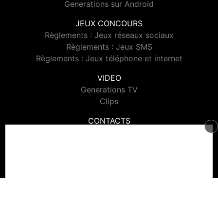
Generations sur Android
JEUX CONCOURS
Règlements : Jeux réseaux sociaux
Règlements : Jeux SMS
Règlements : Jeux téléphone et internet
VIDEO
Generations TV
Clips
CONTACTS
Contacter Generations
© 2026 Generations Tous droits réservés.
Signaler un contenu
-
Mentions légales
-
Politique de cookies
-