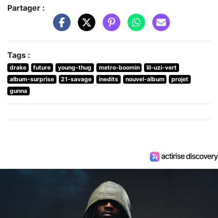
Partager :
Tags :
drake
future
young-thug
metro-boomin
lil-uzi-vert
album-surprise
21-savage
inedits
nouvel-album
projet
gunna