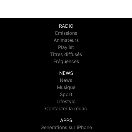
RADIO
Emissions
Animateurs
Playlist
Titres diffusés
Fréquences
NEWS
News
Musique
Sport
Lifestyle
Contacter la rédac
APPS
Generations sur iPhone