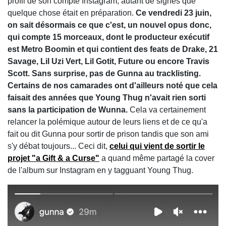
profil de son compte Instagram, autant de signes que
quelque chose était en préparation.
Ce vendredi 23 juin,
on sait désormais ce que c'est, un nouvel opus donc,
qui compte 15 morceaux, dont le producteur exécutif
est Metro Boomin et qui contient des feats de Drake, 21
Savage, Lil Uzi Vert, Lil Gotit, Future ou encore Travis
Scott. Sans surprise, pas de Gunna au tracklisting.
Certains de nos camarades ont d'ailleurs noté que cela
faisait des années que Young Thug n'avait rien sorti
sans la participation de Wunna.
Cela va certainement
relancer la polémique autour de leurs liens et de ce qu'a
fait ou dit Gunna pour sortir de prison tandis que son ami
s'y débat toujours... Ceci dit,
celui qui vient de sortir le
projet "a Gift & a Curse"
a quand même partagé la cover
de l'album sur Instagram en y tagguant Young Thug.