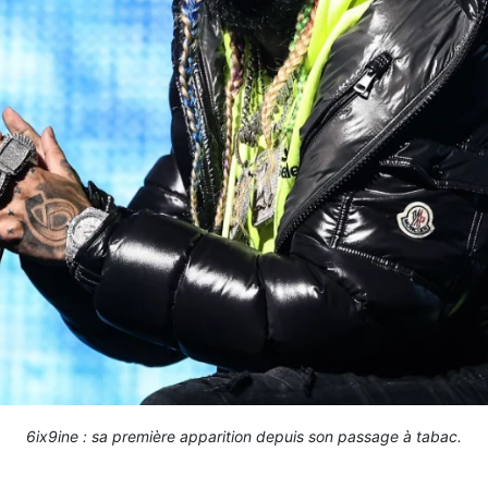
6ix9ine : sa première apparition depuis son passage à tabac.