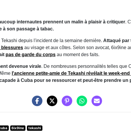
ucoup internautes prennent un malin à plaisir à critiquer
. 
te à son passage à tabac.
 Tekashi depuis l'incident de la semaine dernière.
Attaqué par t
s blessures
au visage et aux côtes. Selon son avocat, 6ix9ine a
ait
pas de garde du corps
au moment des faits.
ment devenue virale
. De nombreuses personnalités telles que 
. Même
l'ancienne petite-amie de Tekashi révélait le week-end d
escapade à Cuba pour se ressourcer et peut-être prendre un 
cuba
6ix9ine
tekashi