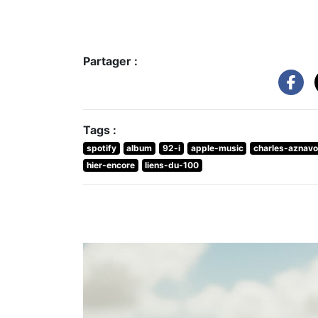
Partager :
Tags :
spotify
album
92-i
apple-music
charles-aznavo
hier-encore
liens-du-100