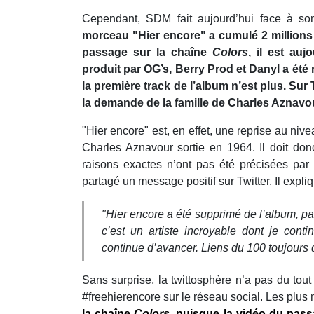
Cependant, SDM fait aujourd’hui face à so
morceau "Hier encore" a cumulé 2 millions d
passage sur la chaîne
Colors
, il est au
produit par OG’s, Berry Prod et Danyl a été 
la première track de l’album n’est plus.
Sur 
la demande de la famille de Charles Aznavo
"Hier encore" est, en effet, une reprise au niv
Charles Aznavour sortie en 1964. Il doit don
raisons exactes n’ont pas été précisées pa
partagé un message positif sur Twitter. Il expli
"Hier encore a été supprimé de l’album, par
c’est un artiste incroyable dont je conti
continue d’avancer. Liens du 100 toujours d
Sans surprise, la twittosphère n’a pas du tout 
#freehierencore sur le réseau social.
Les plus 
la chaîne
Colors
, puisque la vidéo du pas