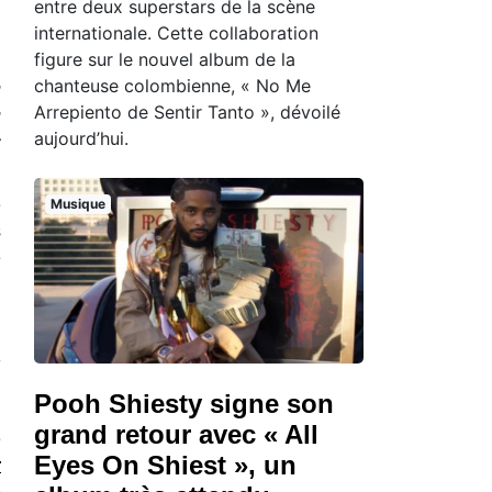
entre deux superstars de la scène
n
internationale. Cette collaboration
n
figure sur le nouvel album de la
,
chanteuse colombienne, « No Me
,
Arrepiento de Sentir Tanto », dévoilé
à
aujourd’hui.
e
Musique
s
e
,
n
Pooh Shiesty signe son
grand retour avec « All
e
Eyes On Shiest », un
r
e