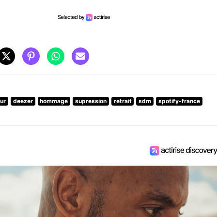
ur
deezer
hommage
supression
retrait
sdm
spotify-france