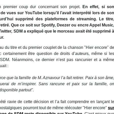
n premier coup dur concernant son projet.
En effet, si so
e vues sur YouTube lorsqu’il l’avait interprété lors de so
jourd’hui supprimé des plateformes de streaming.
Le titre
retiré. Que ce soit sur Spotify, Deezer ou encre Appel Music
Twitter, SDM a expliqué que le morceau avait été supprimé 
ur.
eau du titre et du premier couplet de la chanson "Hier encore" d
c certainement être question de droits d’auteurs, même si le
r SDM. Néanmoins, ce dernier n’est pas rancunier et a mêm
quait :
ce que la famille de M. Aznavour l’a fait retirer. Paix à son âme
nuerai de m’inspirer. Sans rancune et paix sur la famille, o
isponible partout".
été ravie de cette décision et l’a fait comprendre en lançant l
nostalgiques pourront tout de même réécouter "Hier encore"
su
sage de SDM reste disponible sur YouTube
. C’est mieux qu