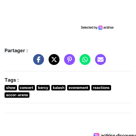
Partager :
Tags :
show
concert
bercy
kalash
evenement
reactions
accor-arena