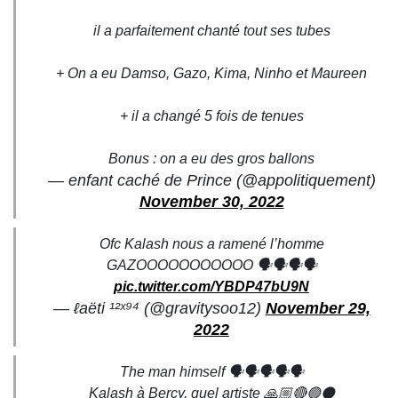
il a parfaitement chanté tout ses tubes
+ On a eu Damso, Gazo, Kima, Ninho et Maureen
+ il a changé 5 fois de tenues
Bonus : on a eu des gros ballons
— enfant caché de Prince (@appolitiquement)
November 30, 2022
Ofc Kalash nous a ramené l’homme
GAZOOOOOOOOOOO 🗣🗣🗣🗣
pic.twitter.com/YBDP47bU9N
— ℓaëti ¹²ˣ⁹⁴ (@gravitysoo12)
November 29,
2022
The man himself 🗣🗣🗣🗣🗣
Kalash à Bercy, quel artiste 🙏🏼🔴🟢⚫️