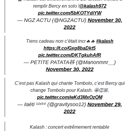
remplir Bercy en solo !
@kalash972
pic.twitter.com/5bKOTYdiYW
— NGZ ACTU (@NGZACTU)
November 30,
2022
Tiens cadeau non c’était incr🔥🔥
#kalash
https://t.co/Gxg8baDkt5
pic.twitter.com/DKTgkuhAfR
— PETITE PATATA🧸 (@Manonmnr__)
November 30, 2022
C’est pas Kalash qui chante Tombolo, c’est Bercy qui
change Tombolo pour Kalash. 🤩👏🏼.
pic.twitter.com/wKd3MxOzQM
— ℓaëti ¹²ˣ⁹⁴ (@gravitysoo12)
November 29,
2022
Kalash : concert extrêmement rentable