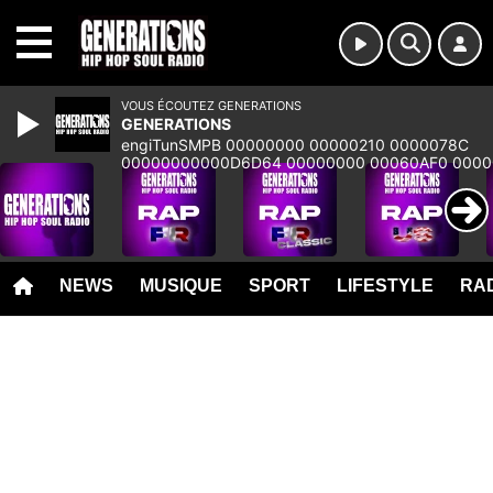
MENU
VOUS ÉCOUTEZ GENERATIONS
GENERATIONS
engiTunSMPB 00000000 00000210 0000078C
00000000000D6D64 00000000 00060AF0 000
00000000 00000000 00000000 00000000 000
NEWS
MUSIQUE
SPORT
LIFESTYLE
RAD