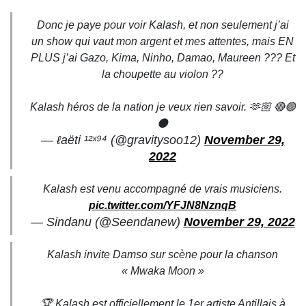
Donc je paye pour voir Kalash, et non seulement j’ai
un show qui vaut mon argent et mes attentes, mais EN
PLUS j’ai Gazo, Kima, Ninho, Damao, Maureen ??? Et
la choupette au violon ??
Kalash héros de la nation je veux rien savoir. 🫶🏼 🔴🟢
⚫️
— ℓaëti ¹²ˣ⁹⁴ (@gravitysoo12)
November 29,
2022
Kalash est venu accompagné de vrais musiciens.
pic.twitter.com/YFJN8NznqB
— Sindanu (@Seendanew)
November 29, 2022
Kalash invite Damso sur scène pour la chanson
« Mwaka Moon »
🏆 Kalash est officiellement le 1er artiste Antillais à