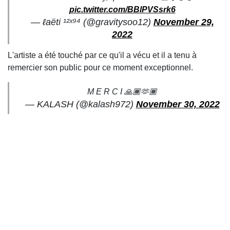
pic.twitter.com/BBlPVSsrk6
— ℓaëti ¹²ˣ⁹⁴ (@gravitysoo12)
November 29,
2022
L'artiste a été touché par ce qu'il a vécu et il a tenu à
remercier son public pour ce moment exceptionnel.
M E R C I 🙏🏾🫶🏾
— KALASH (@kalash972)
November 30, 2022