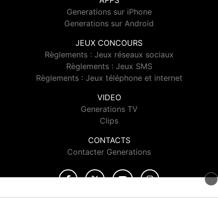
APPS
Generations sur iPhone
Generations sur Android
JEUX CONCOURS
Règlements : Jeux réseaux sociaux
Règlements : Jeux SMS
Règlements : Jeux téléphone et internet
VIDEO
Generations TV
Clips
CONTACTS
Contacter Generations