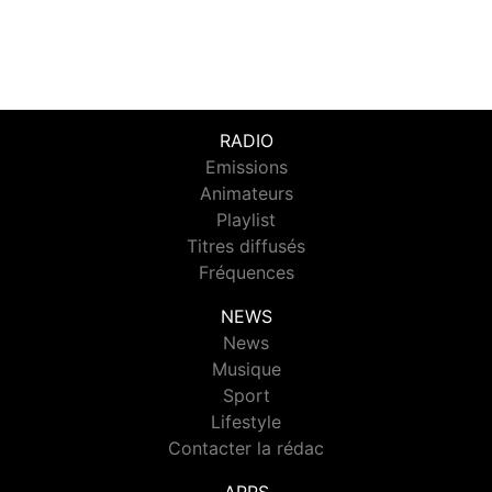
RADIO
Emissions
Animateurs
Playlist
Titres diffusés
Fréquences
NEWS
News
Musique
Sport
Lifestyle
Contacter la rédac