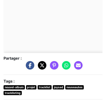
Partager :
Tags :
nouvel-album
projet
tracklist
joysad
nouveautes
tracklisting