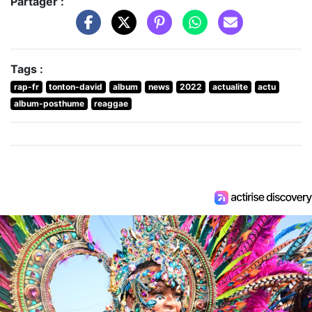
Partager :
Tags :
rap-fr
tonton-david
album
news
2022
actualite
actu
album-posthume
reaggae