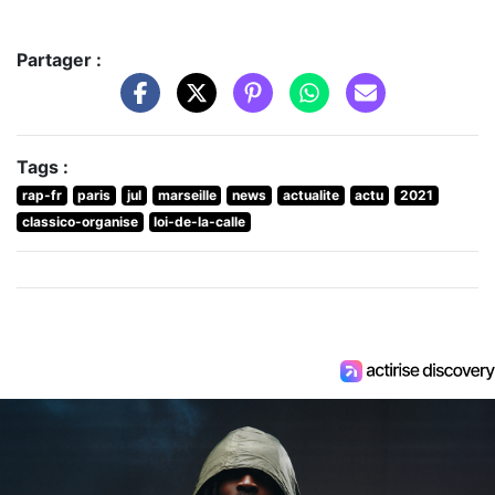
Partager :
Tags :
rap-fr
paris
jul
marseille
news
actualite
actu
2021
classico-organise
loi-de-la-calle