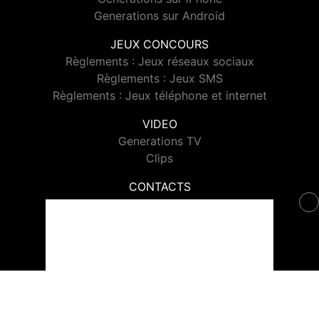
Generations sur Android
JEUX CONCOURS
Règlements : Jeux réseaux sociaux
Règlements : Jeux SMS
Règlements : Jeux téléphone et internet
VIDEO
Generations TV
Clips
CONTACTS
Contacter Generations
© 2026 Generations Tous droits réservés.
Signaler un contenu
-
Mentions légales
-
Politique de cookies
-