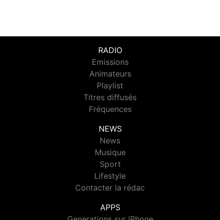
RADIO
Emissions
Animateurs
Playlist
Titres diffusés
Fréquences
NEWS
News
Musique
Sport
Lifestyle
Contacter la rédac
APPS
Generations sur iPhone