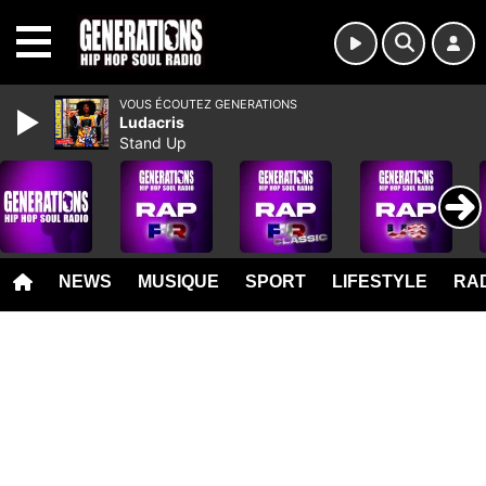
MENU
VOUS ÉCOUTEZ GENERATIONS
Ludacris
Stand Up
NEWS
MUSIQUE
SPORT
LIFESTYLE
RAD