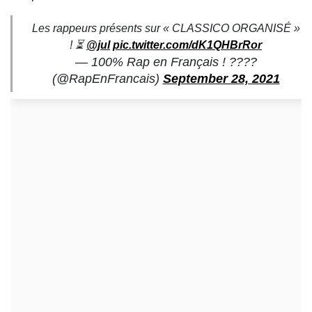
Les rappeurs présents sur « CLASSICO ORGANISÉ »
! ⏳
@jul
pic.twitter.com/dK1QHBrRor
— 100% Rap en Français ! ????
(@RapEnFrancais)
September 28, 2021