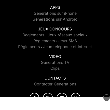
APPS
Generations sur iPhone
Generations sur Android
JEUX CONCOURS
Règlements : Jeux réseaux sociaux
Règlements : Jeux SMS
Règlements : Jeux téléphone et internet
VIDEO
Generations TV
Clips
CONTACTS
Contacter Generations