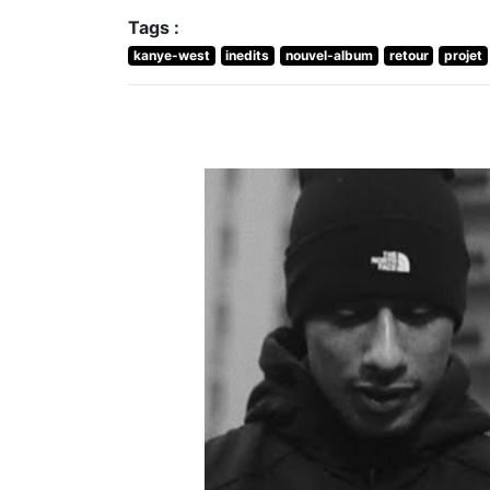
Tags :
kanye-west
inedits
nouvel-album
retour
projet