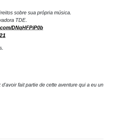
reitos sobre sua própria música.
avadora TDE.
er.com/DNqHFPiP0b
21
s.
avoir fait partie de cette aventure qui a eu un