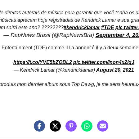
 direitos autorais de música para garantir que você tenha os di
músicas aprecem hoje registradas de Kendrick Lamar e sua gr
um sairá este ano? ????????
#kendricklamar
#TDE
pic.twitt
— RapNews Brasil (@RapNewsBra)
September 4, 20
 Entertainment (TDE) comme il l'a annoncé il y a deux semaine
https://t.co/YVE5bZOBL2
pic.twitter.com/Inon4x2lqJ
— Kendrick Lamar (@kendricklamar)
August 20, 2021
produis mon dernier album sous Top Dawg, je me sens heureux d'