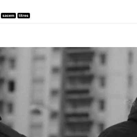
sacem
titres