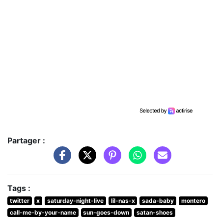
Partager :
Tags :
twitter
x
saturday-night-live
lil-nas-x
sada-baby
montero
call-me-by-your-name
sun-goes-down
satan-shoes