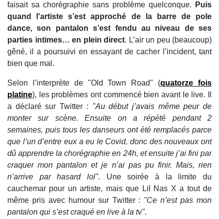
faisait sa chorégraphie sans problème quelconque.
Puis
quand l'artiste s’est approché de la barre de pole
dance, son pantalon s’est fendu au niveau de ses
parties intimes… en plein direct
. L’air un peu (beaucoup)
gêné, il a poursuivi en essayant de cacher l’incident, tant
bien que mal.
Selon l’interprète de "Old Town Road" (
quatorze fois
platine
), les problèmes ont commencé bien avant le live. Il
a déclaré sur Twitter :
"Au début j’avais même peur de
monter sur scène. Ensuite on a répété pendant 2
semaines, puis tous les danseurs ont été remplacés parce
que l’un d’entre eux a eu le Covid, donc des nouveaux ont
dû apprendre la chorégraphie en 24h, et ensuite j’ai fini par
craquer mon pantalon et je n’ai pas pu finir. Mais, rien
n’arrive par hasard lol"
. Une soirée à la limite du
cauchemar pour un artiste, mais que Lil Nas X a tout de
même pris avec humour sur Twitter :
"Ce n’est pas mon
pantalon qui s’est craqué en live à la tv"
.