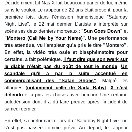
Décidemment Lil Nas X fait beaucoup parler de lui, même
sans le vouloir. Le rappeur de 22 ans était présent, pour la
première fois, dans l’émission humoristique "Saturday
Night Live", le 22 mai dernier. L’artiste a interprété sur
scène ses deux derniers morceaux :
"Sun Goes Down"
et
"Montero (Call Me by Your Name)"
.
Une performance
très attendue, vu l’ampleur qu’a pris le titre "Montero".
En effet, la vidéo très osée et blasphématoire pour
certains, a fait polémique.
Il faut dire que son twerk sur
le diable n’était pas du goût de tout le monde
.
Un
scandale qu’il a par la suite accentué en
commercialisant des "Satan Shoes"
. Malgré les
attaques (
notamment celle de Sada Baby
),
X s’est
défendu
et a pris les choses avec humour. Une certaine
autodérision dont il a dû faire preuve après l’incident de
samedi dernier.
En effet, sa performance lors du "Saturday Night Live" ne
s’est pas passée comme prévu. Au départ, le rappeur