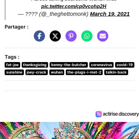
pic.twitter.com/cp0vcohp2H
— ????️ (@_theghettomonk)
March 19, 2021
Partager :
Tags :
fat-joe
thanksgiving
benny-the-butcher
coronavirus
covid-19
sunshine
joey-crack
wuhan
the-plugs-i-met-2
talkin-back