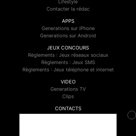
Lifestyle
Contacter la rédac
APPS
Generations sur iPhone
Generations sur Android
JEUX CONCOURS
Règlements : Jeux réseaux sociaux
Règlements : Jeux SMS
Règlements : Jeux téléphone et internet
VIDEO
Generations TV
Clips
CONTACTS
Contacter Generations