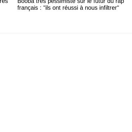
rès
Booba très pessimiste sur le futur du rap
français : "ils ont réussi à nous infiltrer"