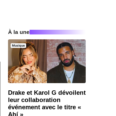
À la une
Musique
Drake et Karol G dévoilent
leur collaboration
événement avec le titre «
Ahí »