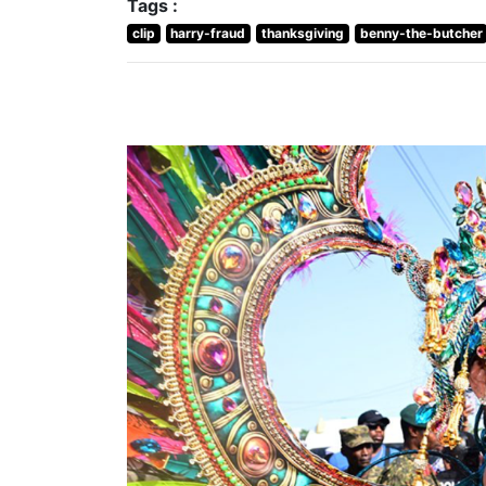
Tags :
clip
harry-fraud
thanksgiving
benny-the-butcher