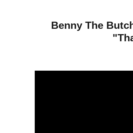
Benny The Butche
"Th