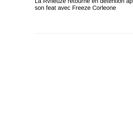
La Rvfleuze retourne en détention ap
son feat avec Freeze Corleone