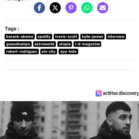
Tags :
barack-obama
spotify
travis-scott
kylie-jenner
interview
goosebumps
astroworld
utopia
i-d-magazine
robert-rodriguez
sin-city
spy-kids