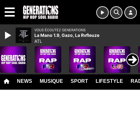
MENU
VOUS ÉCOUTEZ GENERATIONS
La Mano 1.9, Gazo, La Rvfleuze
ATL
NEWS
MUSIQUE
SPORT
LIFESTYLE
RAD