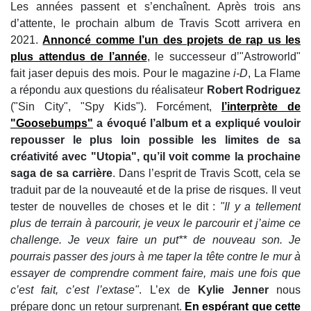
Les années passent et s’enchaînent. Après trois ans
d’attente, le prochain album de Travis Scott arrivera en
2021.
Annoncé comme l’un des projets de rap us les
plus attendus de l’année
, le successeur d’"Astroworld"
fait jaser depuis des mois. Pour le magazine
i-D
, La Flame
a répondu aux questions du réalisateur
Robert Rodriguez
("Sin City", "Spy Kids"). Forcément,
l’interprète de
"Goosebumps"
a évoqué l’album et a expliqué vouloir
repousser le plus loin possible les limites de sa
créativité avec "Utopia",
qu’il voit comme la prochaine
saga de sa carrière
. Dans l’esprit de Travis Scott, cela se
traduit par de la nouveauté et de la prise de risques. Il veut
tester de nouvelles de choses et le dit :
"Il y a tellement
plus de terrain à parcourir, je veux le parcourir et j’aime ce
challenge. Je veux faire un put** de nouveau son. Je
pourrais passer des jours à me taper la tête contre le mur à
essayer de comprendre comment faire, mais une fois que
c’est fait, c’est l’extase"
. L’ex de
Kylie Jenner
nous
prépare donc un retour surprenant.
En espérant que cette