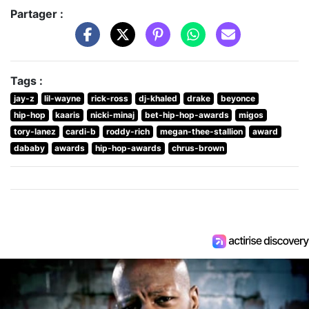
Partager :
Tags :
jay-z
lil-wayne
rick-ross
dj-khaled
drake
beyonce
hip-hop
kaaris
nicki-minaj
bet-hip-hop-awards
migos
tory-lanez
cardi-b
roddy-rich
megan-thee-stallion
award
dababy
awards
hip-hop-awards
chrus-brown