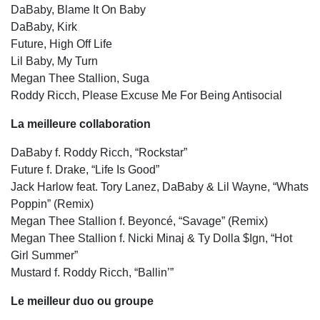
DaBaby, Blame It On Baby
DaBaby, Kirk
Future, High Off Life
Lil Baby, My Turn
Megan Thee Stallion, Suga
Roddy Ricch, Please Excuse Me For Being Antisocial
La meilleure collaboration
DaBaby f. Roddy Ricch, “Rockstar”
Future f. Drake, “Life Is Good”
Jack Harlow feat. Tory Lanez, DaBaby & Lil Wayne, “Whats
Poppin” (Remix)
Megan Thee Stallion f. Beyoncé, “Savage” (Remix)
Megan Thee Stallion f. Nicki Minaj & Ty Dolla $Ign, “Hot
Girl Summer”
Mustard f. Roddy Ricch, “Ballin’”
Le meilleur duo ou groupe