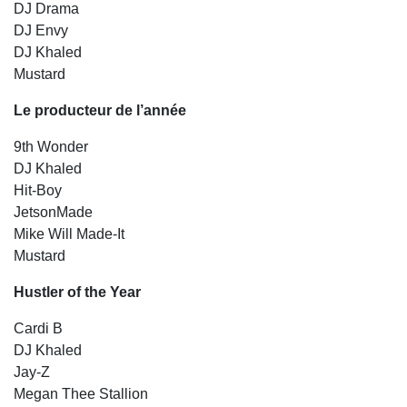
DJ Drama
DJ Envy
DJ Khaled
Mustard
Le producteur de l’année
9th Wonder
DJ Khaled
Hit-Boy
JetsonMade
Mike Will Made-It
Mustard
Hustler of the Year
Cardi B
DJ Khaled
Jay-Z
Megan Thee Stallion