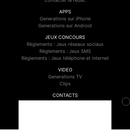
Contacter la rédac
APPS
Generations sur iPhone
Generations sur Android
JEUX CONCOURS
Règlements : Jeux réseaux sociaux
Règlements : Jeux SMS
Règlements : Jeux téléphone et internet
VIDEO
Generations TV
Clips
CONTACTS
Contacter Generations