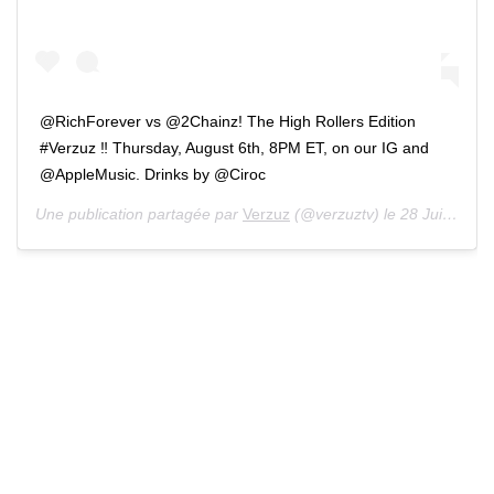
@RichForever vs @2Chainz! The High Rollers Edition
#Verzuz ‼️ Thursday, August 6th, 8PM ET, on our IG and
@AppleMusic. Drinks by @Ciroc
Une publication partagée par
Verzuz
(@verzuztv) le 28 Juil. 2020 à 11 :40 PDT