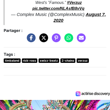
West's "Famous."
#Verzuz
pic.twitter.com/NLAsfB8vVq
— Complex Music (@ComplexMusic)
August 7,
2020
Partager :
Tags :
timbaland
rick-ross
swizz-beatz
2-chainz
verzuz