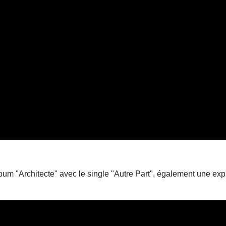
m "Architecte" avec le single "Autre Part", également une express
.