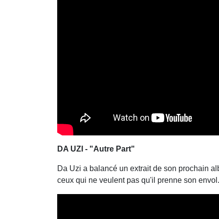
DA UZI - "Autre Part"
Da Uzi a balancé un extrait de son prochain albu
ceux qui ne veulent pas qu'il prenne son envol