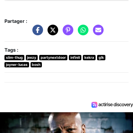
Partager :
Tags :
slim-thug
jeezy
partynextdoor
infinit
kekra
glk
joyner-lucas
bosh