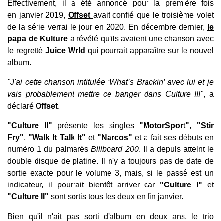
Effectivement, il a été annoncé pour la première fois
en janvier 2019,
Offset
avait confié que le troisième volet
de la série verrai le jour en 2020. En décembre dernier,
le
papa de
Kulture
a révélé qu'ils avaient une chanson avec
le regretté
Juice Wrld
qui pourrait apparaître sur le nouvel
album.
"J'ai cette chanson intitulée ‘What’s Brackin’ avec lui et je
vais probablement mettre ce banger dans Culture III"
, a
déclaré
Offset
.
"Culture II"
présente les singles
"MotorSport"
,
"Stir
Fry"
,
"Walk It Talk It"
et
"Narcos"
et a fait ses débuts en
numéro 1 du palmarès
Billboard 200
. Il a depuis atteint le
double disque de platine. Il n'y a toujours pas de date de
sortie exacte pour le volume 3, mais, si le passé est un
indicateur, il pourrait bientôt arriver car
"Culture I"
et
"Culture II"
sont sortis tous les deux en fin janvier.
Bien qu'il n'ait pas sorti d'album en deux ans, le trio