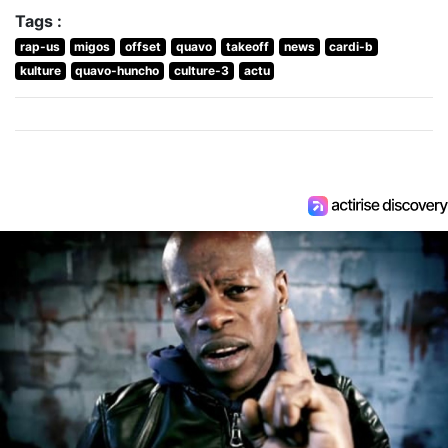
Tags :
rap-us
migos
offset
quavo
takeoff
news
cardi-b
kulture
quavo-huncho
culture-3
actu