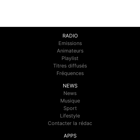
RADIO
Emissions
Animateurs
Playlist
Titres diffusés
Fréquences
NEWS
News
Musique
Sport
Lifestyle
Contacter la rédac
APPS