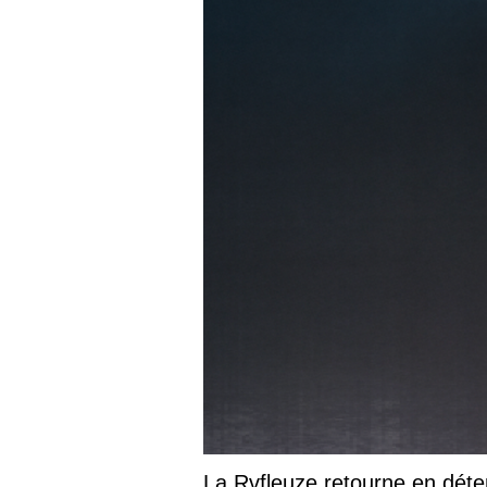
La Rvfleuze retourne en déte