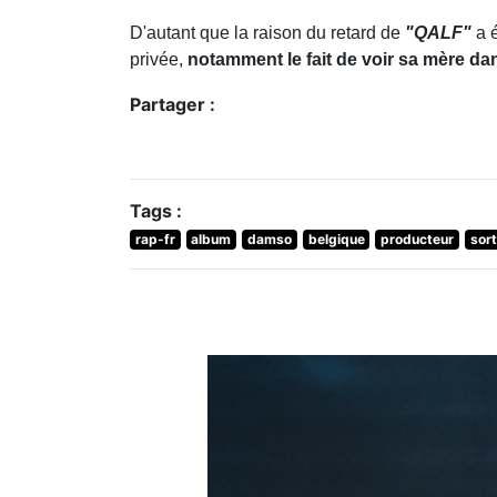
D'autant que la raison du retard de
"QALF"
a 
privée,
notamment le fait de voir sa mère da
Partager :
Tags :
rap-fr
album
damso
belgique
producteur
sort