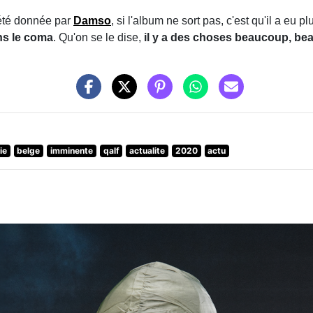
été donnée par
Damso
, si l'album ne sort pas, c'est qu'il a eu 
ns le coma
. Qu'on se le dise,
il y a des choses beaucoup, bea
ie
belge
imminente
qalf
actualite
2020
actu