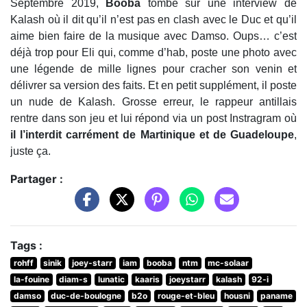
Septembre 2019,
Booba
tombe sur une interview de
Kalash où il dit qu’il n’est pas en clash avec le Duc et qu’il
aime bien faire de la musique avec Damso. Oups… c’est
déjà trop pour Eli qui, comme d’hab, poste une photo avec
une légende de mille lignes pour cracher son venin et
délivrer sa version des faits. Et en petit supplément, il poste
un nude de Kalash. Grosse erreur, le rappeur antillais
rentre dans son jeu et lui répond via un post Instragram où
il l’interdit carrément de Martinique et de Guadeloupe
,
juste ça.
Partager :
Tags :
rohff
sinik
joey-starr
iam
booba
ntm
mc-solaar
la-fouine
diam-s
lunatic
kaaris
joeystarr
kalash
92-i
damso
duc-de-boulogne
b2o
rouge-et-bleu
housni
paname