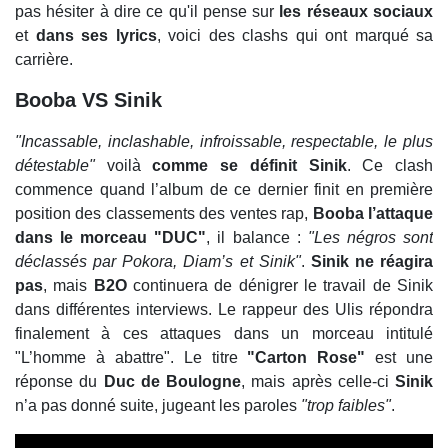
pas hésiter à dire ce qu'il pense sur
les réseaux sociaux
et
dans ses lyrics
, voici des clashs qui ont marqué sa
carrière.
Booba VS Sinik
"Incassable, inclashable, infroissable, respectable, le plus
détestable"
voilà
comme se définit Sinik
. Ce clash
commence quand l’album de ce dernier finit en première
position des classements des ventes rap,
Booba l’attaque
dans le morceau "DUC"
, il balance :
"Les négros sont
déclassés par Pokora, Diam’s et Sinik"
.
Sinik ne réagira
pas
, mais
B2O
continuera de dénigrer le travail de Sinik
dans différentes interviews. Le rappeur des Ulis répondra
finalement à ces attaques dans un morceau intitulé
"L’homme à abattre". Le titre
"Carton Rose"
est une
réponse du
Duc de Boulogne
, mais après celle-ci
Sinik
n’a pas donné suite, jugeant les paroles
"trop
faibles"
.