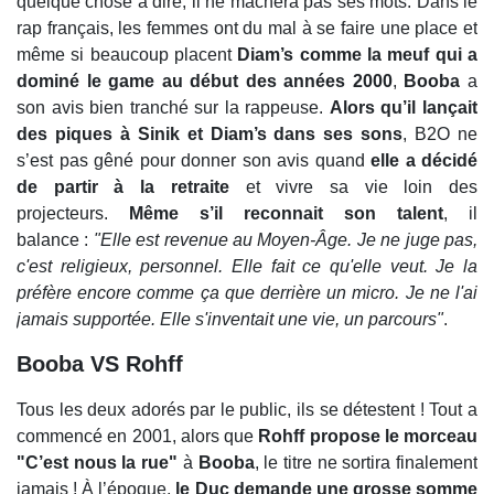
quelque chose à dire, il ne mâchera pas ses mots. Dans le
rap français, les femmes ont du mal à se faire une place et
même si beaucoup placent
Diam’s comme la meuf qui a
dominé le game au début des années 2000
,
Booba
a
son avis bien tranché sur la rappeuse.
Alors qu’il lançait
des piques à Sinik et Diam’s dans ses sons
, B2O ne
s’est pas gêné pour donner son avis quand
elle a décidé
de partir à la retraite
et vivre sa vie loin des
projecteurs.
Même s’il reconnait son talent
, il
balance :
"Elle est revenue au Moyen-Âge. Je ne juge pas,
c'est religieux, personnel. Elle fait ce qu'elle veut. Je la
préfère encore comme ça que derrière un micro. Je ne l'ai
jamais supportée. Elle s'inventait une vie, un parcours"
.
Booba VS Rohff
Tous les deux adorés par le public, ils se détestent ! Tout a
commencé en 2001, alors que
Rohff propose le morceau
"C’est nous la rue"
à
Booba
, le titre ne sortira finalement
jamais ! À l’époque,
le Duc demande une grosse somme