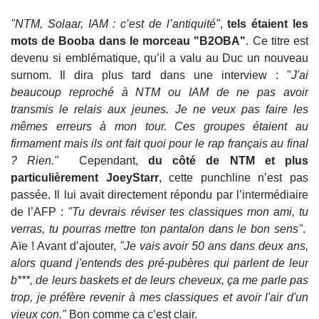
"NTM, Solaar, IAM : c’est de l’antiquité"
,
tels étaient les
mots de Booba dans le morceau "B2OBA"
. Ce titre est
devenu si emblématique, qu’il a valu au Duc un nouveau
surnom. Il dira plus tard dans une interview : "
J'ai
beaucoup reproché à NTM ou IAM de ne pas avoir
transmis le relais aux jeunes. Je ne veux pas faire les
mêmes erreurs à mon tour. Ces groupes étaient au
firmament mais ils ont fait quoi pour le rap français au final
? Rien."
Cependant,
du côté de NTM et plus
particulièrement JoeyStarr
, cette punchline n’est pas
passée. Il lui avait directement répondu par l’intermédiaire
de l’AFP :
"Tu devrais réviser tes classiques mon ami, tu
verras, tu pourras mettre ton pantalon dans le bon sens"
.
Aïe ! Avant d’ajouter,
"Je vais avoir 50 ans dans deux ans,
alors quand j'entends des pré-pubères qui parlent de leur
b***, de leurs baskets et de leurs cheveux, ça me parle pas
trop, je préfère revenir à mes classiques et avoir l'air d'un
vieux con."
Bon comme ça c’est clair.