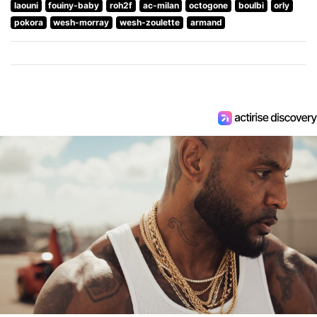
laouni
fouiny-baby
roh2f
ac-milan
octogone
boulbi
orly
pokora
wesh-morray
wesh-zoulette
armand