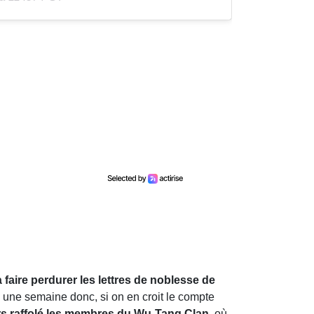
 faire perdurer les lettres de noblesse de
 une semaine donc, si on en croit le compte
urs raffolé les membres du Wu-Tang Clan
, où