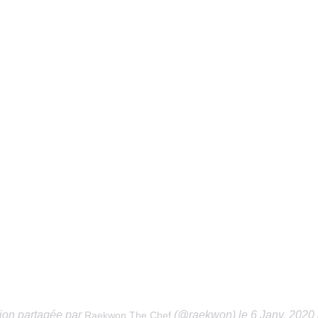
ion partagée par
(@raekwon) le 6 Janv. 2020 
Raekwon The Chef