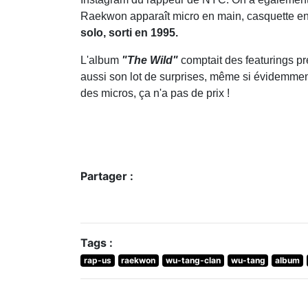
Raekwon apparaît micro en main, casquette en a
solo, sorti en 1995.
L'album
"The Wild"
comptait des featurings p
aussi son lot de surprises, même si évidemment
des micros, ça n'a pas de prix !
Partager :
Tags :
rap-us
raekwon
wu-tang-clan
wu-tang
album