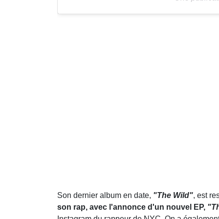
Son dernier album en date,
"The Wild"
, est r
son rap, avec l'annonce d'un nouvel EP,
"Th
Instagram du rappeur de NYC. On a également 