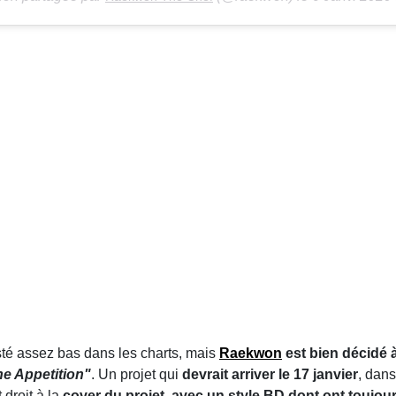
esté assez bas dans les charts, mais
Raekwon
est bien décidé à
e Appetition"
. Un projet qui
devrait arriver le 17 janvier
, dans
droit à la
cover du projet, avec un style BD dont ont toujo