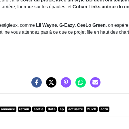
rrière, fourrure sur les épaules, et
Cuban Links autour du co
restigieux, comme
Lil Wayne, G-Eazy, CeeLo Green
, on espèr
, ne vous attendez pas à ce que ce projet file en haut des char
annonce
retour
sortie
date
ep
actualite
2020
actu