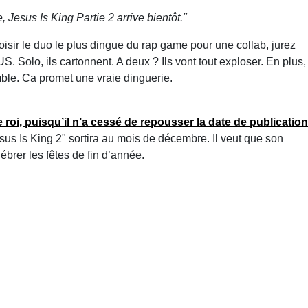
, Jesus Is King Partie 2 arrive bientôt."
oisir le duo le plus dingue du rap game pour une collab, jurez
. Solo, ils cartonnent. A deux ? Ils vont tout exploser. En plus,
mble. Ca promet une vraie dinguerie.
 roi, puisqu’il n’a cessé de repousser la date de publication
"Jesus Is King 2" sortira au mois de décembre. Il veut que son
ébrer les fêtes de fin d’année.