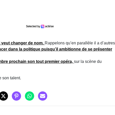
ui veut changer de nom.
Rappelons qu’en parallèle il a d’autres
ancer dans la politique puisqu’il ambitionne de se présenter
mbre prochain son tout premier opéra,
sur la scène du
 son talent.