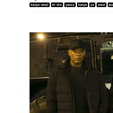
kanye-west
dr-dre
yeezy
kanye
ye
west
je