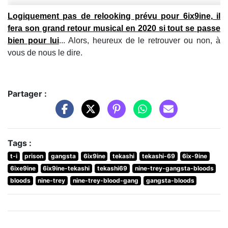
Logiquement pas de relooking prévu pour
6ix9ine
, il
fera son grand retour musical en 2020 si tout se passe
bien pour lui
... Alors, heureux de le retrouver ou non, à
vous de nous le dire.
Partager :
Tags :
t-i
prison
gangsta
6ix9ine
tekashi
tekashi-69
6ix-9ine
6ixe9ine
6ix9ine-tekashi
tekashi69
nine-trey-gangsta-bloods
bloods
nine-trey
nine-trey-blood-gang
gangsta-bloods