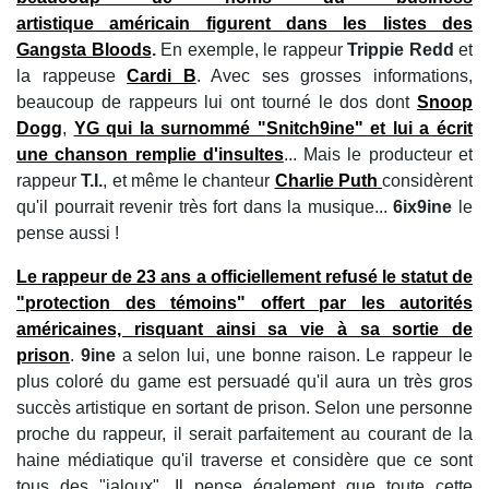
artistique américain figurent dans les listes des
Gangsta Bloods
.
En exemple, le rappeur
Trippie Redd
et
la rappeuse
Cardi B
. Avec ses grosses informations,
beaucoup de rappeurs lui ont tourné le dos dont
Snoop
Dogg
,
YG
qui la surnommé "
Snitch9ine
" et lui a écrit
une chanson remplie d'insultes
... Mais le producteur et
rappeur
T.I.
, et même le chanteur
Charlie Puth
considèrent
qu'il pourrait revenir très fort dans la musique...
6ix9ine
le
pense aussi !
Le rappeur de 23 ans a officiellement refusé le statut de
"
protection des témoins
" offert par les autorités
américaines, risquant ainsi sa vie à sa sortie de
prison
.
9ine
a selon lui, une bonne raison. Le rappeur le
plus coloré du game est persuadé qu'il aura un très gros
succès artistique en sortant de prison. Selon une personne
proche du rappeur, il serait parfaitement au courant de la
haine médiatique qu'il traverse et considère que ce sont
tous des "jaloux". Il pense également que toute cette