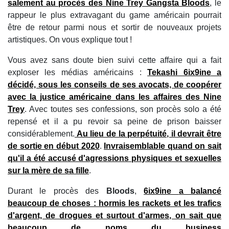
salement au procès des
Nine Trey Gangsta Bloods
, le
rappeur le plus extravagant du game américain pourrait
être de retour parmi nous et sortir de nouveaux projets
artistiques. On vous explique tout !
Vous avez sans doute bien suivi cette affaire qui a fait
exploser les médias américains :
Tekashi 6ix9ine
a
décidé, sous les conseils de ses avocats, de coopérer
avec la justice américaine dans les affaires des
Nine
Trey
. Avec toutes ses confessions, son procès solo a été
repensé et il a pu revoir sa peine de prison baisser
considérablement.
Au lieu de la perpétuité, il devrait être
de sortie en début 2020
.
Invraisemblable quand on sait
qu'il a été accusé d'agressions physiques et sexuelles
sur la mère de sa fille
.
Durant le procès des
Bloods
,
6ix9ine
a balancé
beaucoup de choses : hormis les rackets et les trafics
d'argent, de drogues et surtout d'armes, on sait que
beaucoup de noms du business